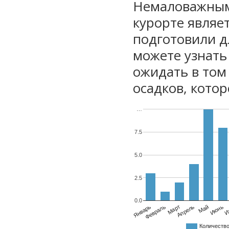
Немаловажным
курорте являе
подготовили дл
можете узнать
ожидать в том
осадков, котор
…
7.5
5.0
2.5
0.0
Январь
Февраль
Март
Апрель
Май
Июнь
И
Количеств