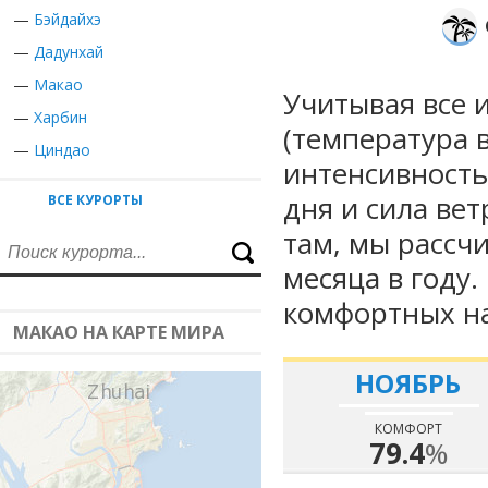
—
Бэйдайхэ
—
Дадунхай
—
Макао
Учитывая все 
—
Харбин
(температура в
—
Циндао
интенсивность
дня и сила вет
ВСЕ КУРОРТЫ
там, мы рассч
месяца в году
комфортных на
МАКАО НА КАРТЕ МИРА
НОЯБРЬ
КОМФОРТ
79.4
%