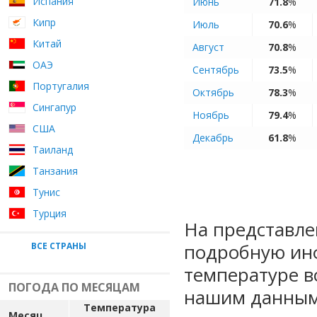
Испания
Июнь
71.8
%
Кипр
Июль
70.6
%
Китай
Август
70.8
%
ОАЭ
Сентябрь
73.5
%
Португалия
Октябрь
78.3
%
Сингапур
Ноябрь
79.4
%
США
Декабрь
61.8
%
Таиланд
Танзания
Тунис
Турция
На представле
подробную ин
ВСЕ СТРАНЫ
температуре в
ПОГОДА ПО МЕСЯЦАМ
нашим данным
Температура
Месяц