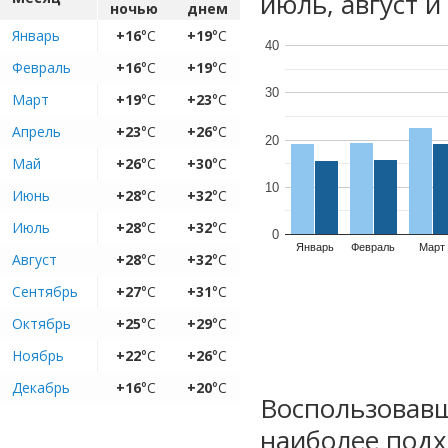
июль, август и
ночью
днем
Январь
+16
°C
+19
°C
40
Февраль
+16
°C
+19
°C
30
Март
+19
°C
+23
°C
Апрель
+23
°C
+26
°C
20
Май
+26
°C
+30
°C
10
Июнь
+28
°C
+32
°C
Июль
+28
°C
+32
°C
0
Январь
Февраль
Март
Август
+28
°C
+32
°C
Сентябрь
+27
°C
+31
°C
Октябрь
+25
°C
+29
°C
Ноябрь
+22
°C
+26
°C
Декабрь
+16
°C
+20
°C
Воспользовавш
наиболее подх