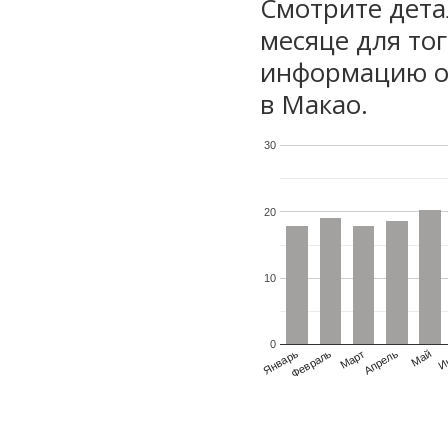
Смотрите дета
месяце для то
информацию о 
в Макао.
30
20
10
0
Январь
Февраль
Март
Апрель
Май
И