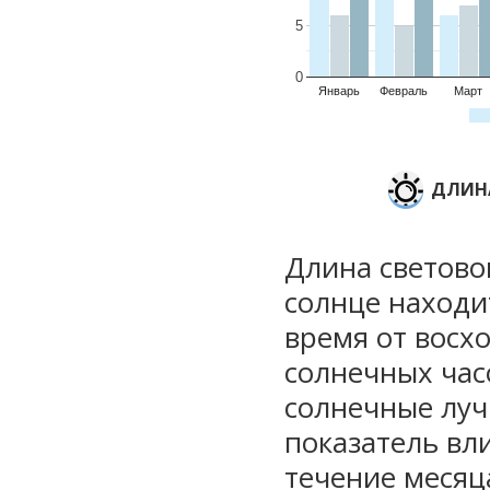
5
0
Январь
Февраль
Март
ДЛИНА
Длина световог
солнце находи
время от восхо
солнечных часо
солнечные луч
показатель вли
течение месяц