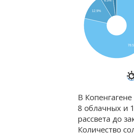
6.5%
12.9%
78.
В Копенгагене 
8 облачных и 
рассвета до за
Количество со