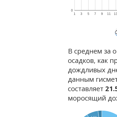
0
1
3
5
7
9
11
1
В среднем за 
осадков, как 
дождливых дн
данным гисмет
составляет
21.
моросящий до