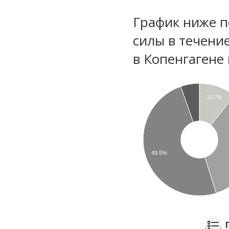
График ниже п
силы в течени
в Копенгагене 
10.7%
49.5%