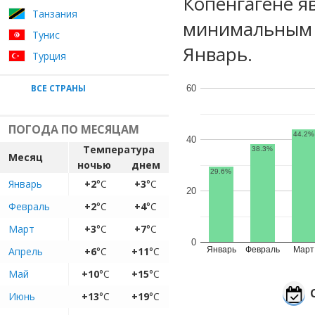
Копенгагене я
Танзания
минимальным у
Тунис
Январь.
Турция
ВСЕ СТРАНЫ
60
ПОГОДА ПО МЕСЯЦАМ
44.2%
40
Температура
38.3%
Месяц
ночью
днем
29.6%
Январь
+2
°C
+3
°C
20
Февраль
+2
°C
+4
°C
Март
+3
°C
+7
°C
0
Апрель
+6
°C
+11
°C
Январь
Февраль
Март
Май
+10
°C
+15
°C
Июнь
+13
°C
+19
°C