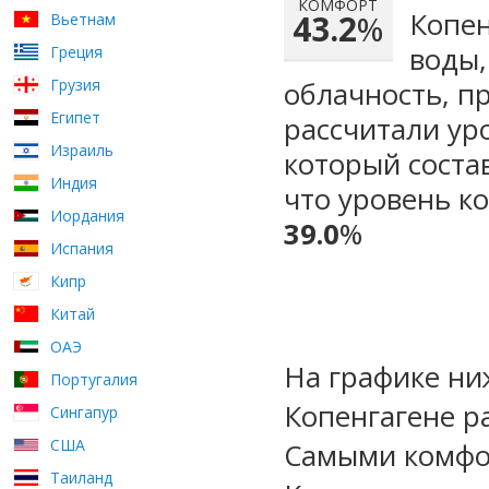
КОМФОРТ
Копен
43.2
%
Вьетнам
воды,
Греция
Грузия
облачность, п
Египет
рассчитали ур
Израиль
который сост
Индия
что уровень к
Иордания
39.0
%
Испания
Кипр
Китай
ОАЭ
На графике ни
Португалия
Копенгагене р
Сингапур
США
Самыми комфо
Таиланд