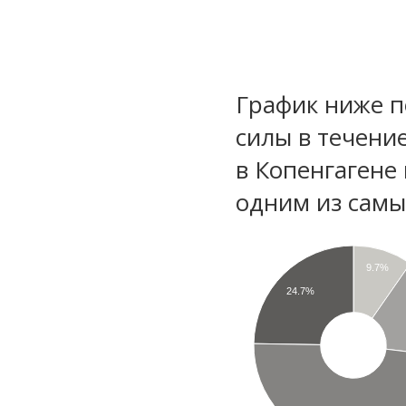
График ниже п
силы в течени
в Копенгагене
одним из самы
9.7%
24.7%