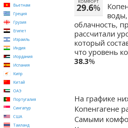
КОМФОРТ
Копен
29.6
%
Вьетнам
воды,
Греция
Грузия
облачность, п
Египет
рассчитали ур
Израиль
который сост
Индия
что уровень к
Иордания
38.3
%
Испания
Кипр
Китай
ОАЭ
На графике ни
Португалия
Копенгагене р
Сингапур
США
Самыми комфо
Таиланд