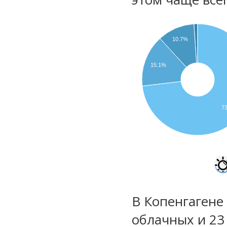
10.7%
15.1%
7
В Копенгагене 
облачных и 23