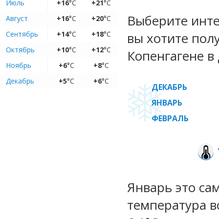
Июль
+16
°C
+21
°C
Выберите инте
Август
+16
°C
+20
°C
Сентябрь
+14
°C
+18
°C
вы хотите пол
Октябрь
+10
°C
+12
°C
Копенгагене в 
Ноябрь
+6
°C
+8
°C
Декабрь
+5
°C
+6
°C
ДЕКАБРЬ
ЯНВАРЬ
ФЕВРАЛЬ
Январь это са
температура во