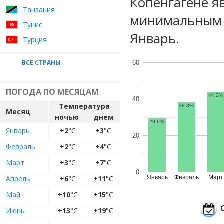
Копенгагене я
Танзания
минимальным у
Тунис
Январь.
Турция
ВСЕ СТРАНЫ
60
ПОГОДА ПО МЕСЯЦАМ
44.2%
40
Температура
38.3%
Месяц
ночью
днем
29.6%
Январь
+2
°C
+3
°C
20
Февраль
+2
°C
+4
°C
Март
+3
°C
+7
°C
0
Апрель
+6
°C
+11
°C
Январь
Февраль
Март
Май
+10
°C
+15
°C
Июнь
+13
°C
+19
°C