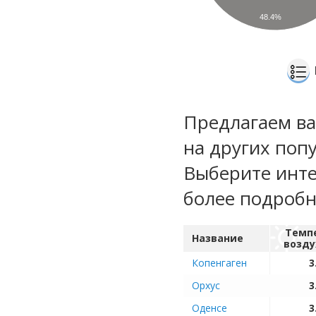
48.4%
Предлагаем ва
на других поп
Выберите инте
более подроб
Темп
Название
возду
Копенгаген
3
Орхус
3
Оденсе
3