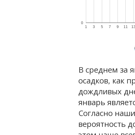
0
1
3
5
7
9
11
1
В среднем за 
осадков, как 
дождливых дне
январь являет
Согласно наш
вероятность д
этом чаще все