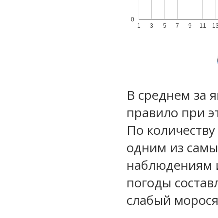
0
1
3
5
7
9
11
1
В среднем за 
правило при э
По количеству
одним из самы
наблюдениям 
погоды состав
слабый морос