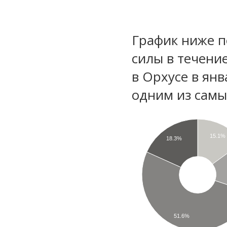
График ниже п
силы в течени
в Орхусе в ян
одним из самы
15.1%
18.3%
51.6%