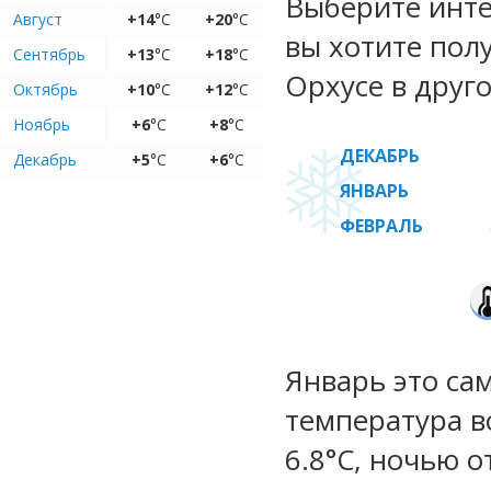
Выберите инте
Август
+14
°C
+20
°C
вы хотите пол
Сентябрь
+13
°C
+18
°C
Орхусе в друго
Октябрь
+10
°C
+12
°C
Ноябрь
+6
°C
+8
°C
ДЕКАБРЬ
Декабрь
+5
°C
+6
°C
ЯНВАРЬ
ФЕВРАЛЬ
Январь это са
температура во
6.8°C, ночью о