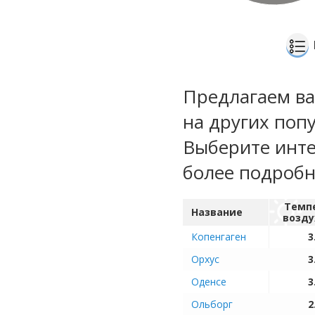
Предлагаем ва
на других поп
Выберите инте
более подроб
Темп
Название
возду
Копенгаген
3
Орхус
3
Оденсе
3
Ольборг
2