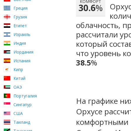
КОМФОРТ
Орхус
30.6
%
Греция
колич
Грузия
облачность, п
Египет
рассчитали ур
Израиль
который сост
Индия
что уровень к
Иордания
38.5
%
Испания
Кипр
Китай
ОАЭ
Португалия
На графике ни
Сингапур
Орхусе рассчи
США
комфортными м
Таиланд
Танзания