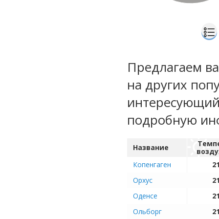
Предлагаем ва
на других поп
интересующий 
подробную ин
Темп
Название
возду
Копенгаген
21
Орхус
21
Оденсе
21
Ольборг
21