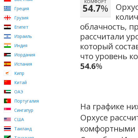
КОМФОРТ
Орхус
54.7
%
Греция
колич
Грузия
облачность, п
Египет
рассчитали ур
Израиль
который сост
Индия
что уровень ко
Иордания
54.6
%
Испания
Кипр
Китай
ОАЭ
Португалия
На графике ни
Сингапур
Орхусе рассчи
США
комфортными м
Таиланд
Танзания