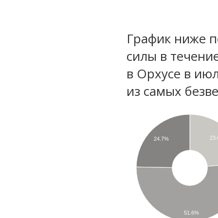
График ниже п
силы в течени
в Орхусе в ию
из самых безве
23
24.7%
51.6%