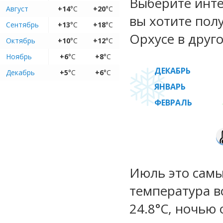
Выберите инте
Август
+14
°C
+20
°C
вы хотите пол
Сентябрь
+13
°C
+18
°C
Орхусе в друго
Октябрь
+10
°C
+12
°C
Ноябрь
+6
°C
+8
°C
ДЕКАБРЬ
Декабрь
+5
°C
+6
°C
ЯНВАРЬ
ФЕВРАЛЬ
Июль это самы
температура во
24.8°C, ночью 