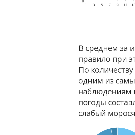
0
1
3
5
7
9
11
1
В среднем за 
правило при э
По количеству
одним из самы
наблюдениям 
погоды состав
слабый морос