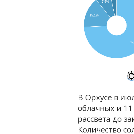
7.5%
15.1%
74
В Орхусе в июл
облачных и 11
рассвета до за
Количество со