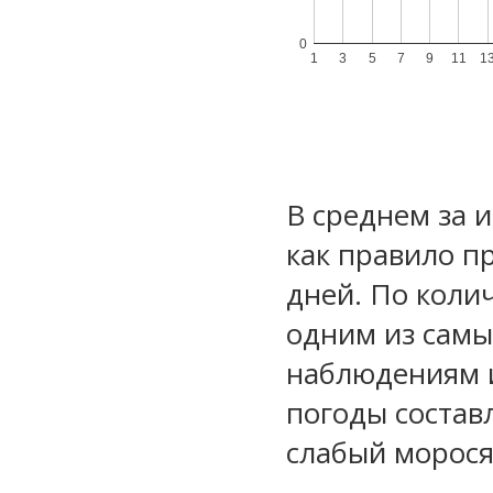
0
1
3
5
7
9
11
1
В среднем за 
как правило п
дней. По коли
одним из самы
наблюдениям 
погоды состав
слабый морос