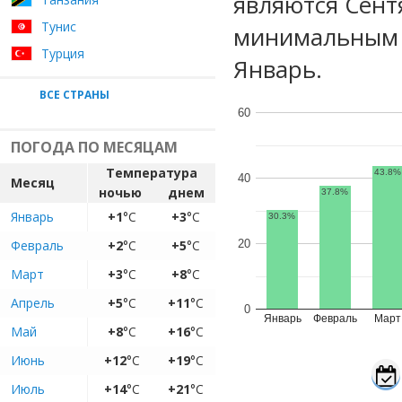
являются Сент
Тунис
минимальным у
Турция
Январь.
ВСЕ СТРАНЫ
60
ПОГОДА ПО МЕСЯЦАМ
Температура
43.8%
40
Месяц
ночью
днем
37.8%
Январь
+1
°C
+3
°C
30.3%
Февраль
+2
°C
+5
°C
20
Март
+3
°C
+8
°C
Апрель
+5
°C
+11
°C
0
Январь
Февраль
Март
Май
+8
°C
+16
°C
Июнь
+12
°C
+19
°C
Июль
+14
°C
+21
°C