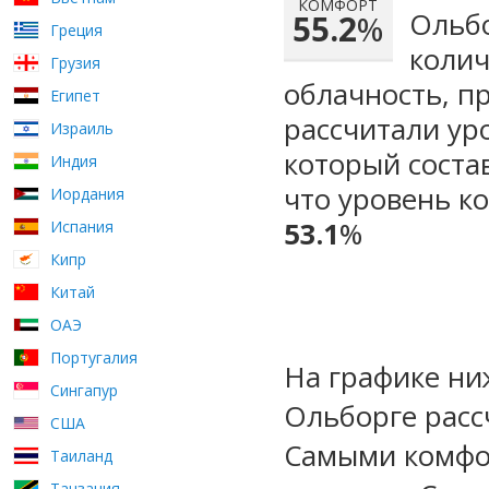
КОМФОРТ
Ольбо
55.2
%
Греция
колич
Грузия
облачность, п
Египет
рассчитали ур
Израиль
который сост
Индия
что уровень ко
Иордания
53.1
%
Испания
Кипр
Китай
ОАЭ
Португалия
На графике ни
Сингапур
Ольборге расс
США
Самыми комфо
Таиланд
Танзания