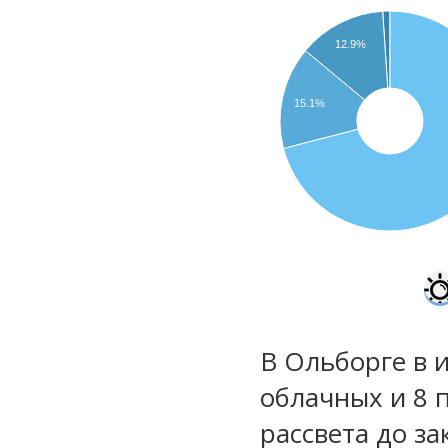
12.9%
15.1%
В Ольборге в 
облачных и 8 
рассвета до за