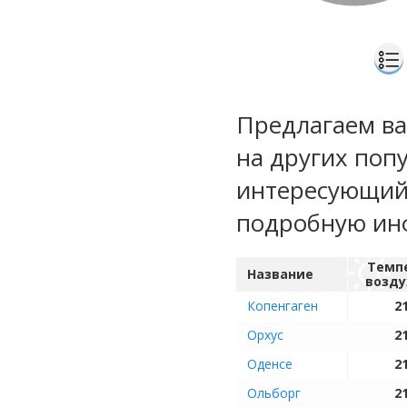
Предлагаем ва
на других поп
интересующий 
подробную ин
Темп
Название
возду
Копенгаген
21
Орхус
21
Оденсе
21
Ольборг
21