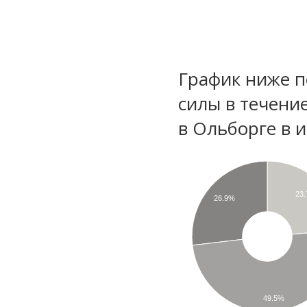
График ниже п
силы в течени
в Ольборге в 
23
26.9%
49.5%