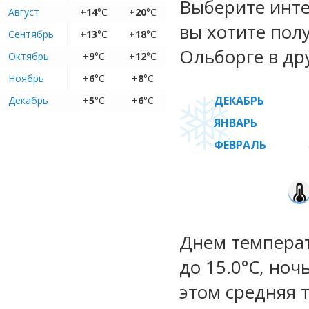
Выберите инте
Август
+14
°C
+20
°C
вы хотите пол
Сентябрь
+13
°C
+18
°C
Ольборге в др
Октябрь
+9
°C
+12
°C
Ноябрь
+6
°C
+8
°C
ДЕКАБРЬ
Декабрь
+5
°C
+6
°C
ЯНВАРЬ
ФЕВРАЛЬ
Днем температу
до 15.0°C, ноч
этом средняя 