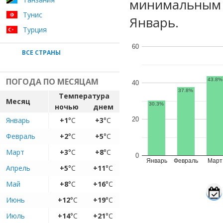
минимальным у
Тунис
Январь.
Турция
60
ВСЕ СТРАНЫ
ПОГОДА ПО МЕСЯЦАМ
43.8%
40
37.8%
Температура
Месяц
30.3%
ночью
днем
Январь
+1
°C
+3
°C
20
Февраль
+2
°C
+5
°C
Март
+3
°C
+8
°C
0
Январь
Февраль
Март
Апрель
+5
°C
+11
°C
Май
+8
°C
+16
°C
Июнь
+12
°C
+19
°C
Июль
+14
°C
+21
°C