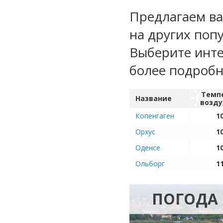
Предлагаем ва
на других поп
Выберите инте
более подроб
Темп
Название
возду
Копенгаген
10
Орхус
10
Оденсе
10
Ольборг
11
ПОГОДА 