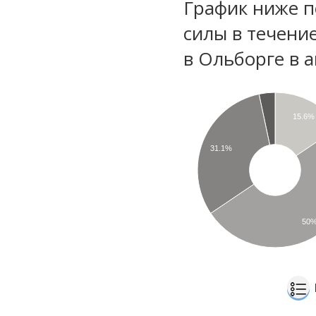
График ниже п
силы в течени
в Ольборге в 
15.6%
31.1%
50