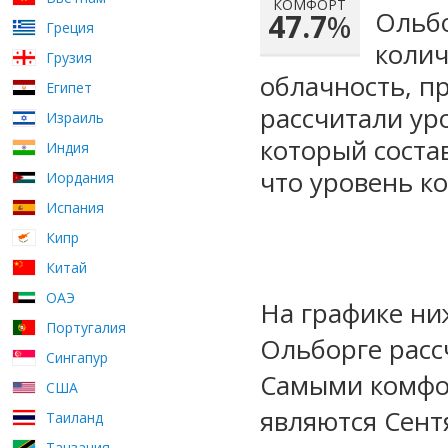
КОМФОРТ
Ольбо
47.7
%
Греция
колич
Грузия
облачность, п
Египет
рассчитали ур
Израиль
который сост
Индия
что уровень к
Иордания
Испания
Кипр
Китай
ОАЭ
На графике ни
Португалия
Ольборге расс
Сингапур
Самыми комфо
США
являются Сент
Таиланд
Танзания