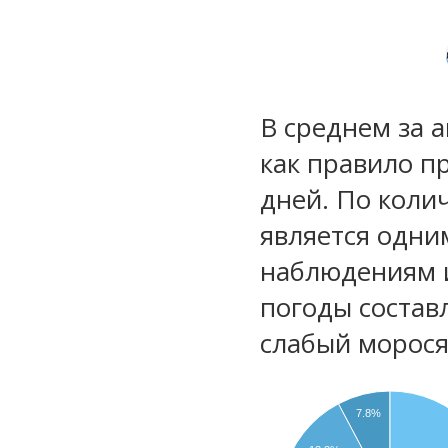
В среднем за 
как правило п
дней. По коли
является одни
наблюдениям 
погоды состав
слабый морос
7.8%