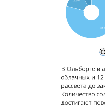
13.3%
78.
В Ольборге в 
облачных и 12
рассвета до за
Количество со
достигают пов