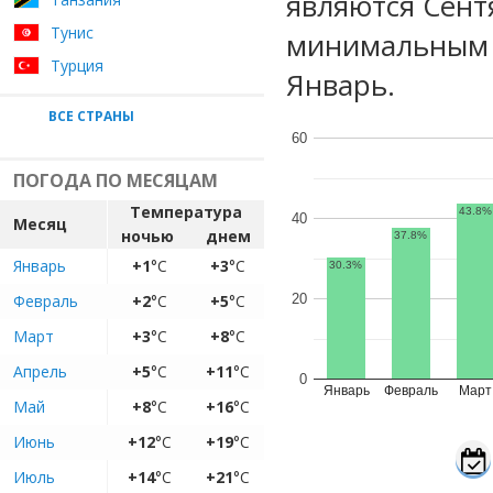
являются Сент
Тунис
минимальным у
Турция
Январь.
ВСЕ СТРАНЫ
60
ПОГОДА ПО МЕСЯЦАМ
Температура
43.8%
40
Месяц
ночью
днем
37.8%
Январь
+1
°C
+3
°C
30.3%
Февраль
+2
°C
+5
°C
20
Март
+3
°C
+8
°C
Апрель
+5
°C
+11
°C
0
Январь
Февраль
Март
Май
+8
°C
+16
°C
Июнь
+12
°C
+19
°C
Июль
+14
°C
+21
°C