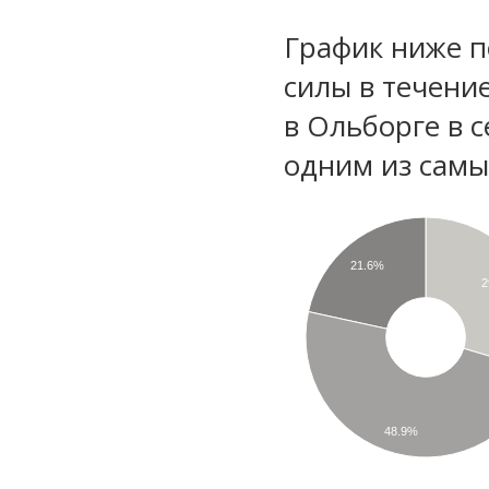
График ниже п
силы в течени
в Ольборге в 
одним из самы
21.6%
2
48.9%