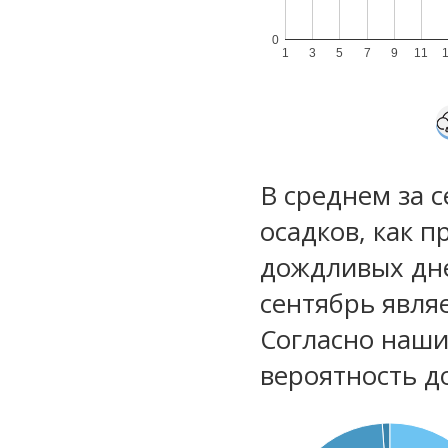
0
1
3
5
7
9
11
В среднем за 
осадков, как 
дождливых дне
сентябрь явля
Согласно наш
вероятность д