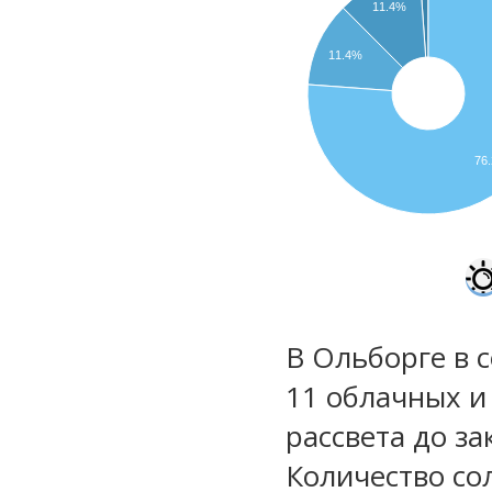
11.4%
11.4%
76
В Ольборге в 
11 облачных и
рассвета до за
Количество со