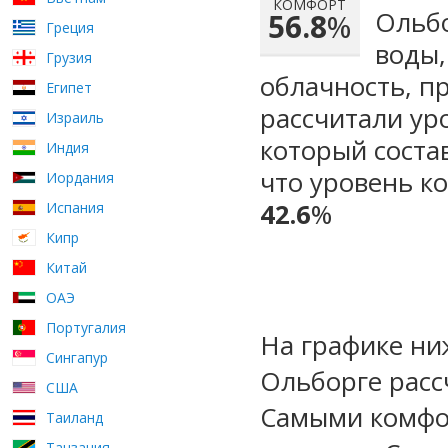
КОМФОРТ
Ольбо
56.8
%
Греция
воды,
Грузия
облачность, п
Египет
рассчитали ур
Израиль
который сост
Индия
что уровень к
Иордания
42.6
%
Испания
Кипр
Китай
ОАЭ
Португалия
На графике ни
Сингапур
Ольборге расс
США
Самыми комфо
Таиланд
Танзания