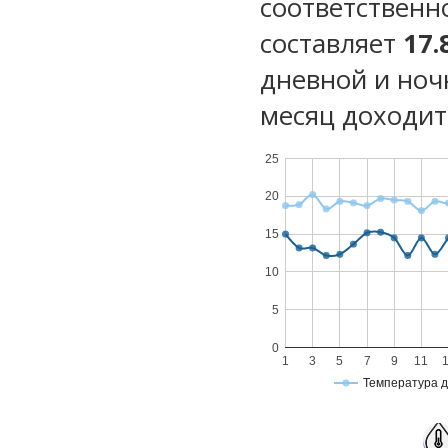
соответственн
составляет
17.
дневной и ноч
месяц доходит 
25
20
15
10
5
0
1
3
5
7
9
11
Температура 