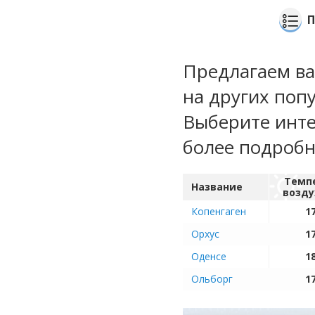
П
Предлагаем ва
на других поп
Выберите инте
более подроб
Темп
Название
возду
Копенгаген
17
Орхус
17
Оденсе
18
Ольборг
17