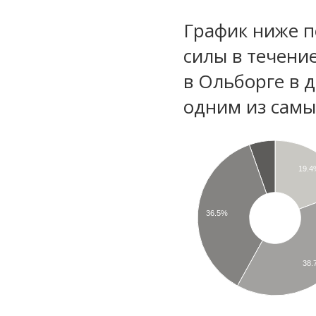
График ниже п
силы в течени
в Ольборге в 
одним из самы
19.4
36.5%
38