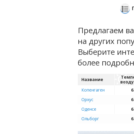
Предлагаем ва
на других поп
Выберите инте
более подроб
Темп
Название
возду
Копенгаген
6
Орхус
6
Оденсе
6
Ольборг
6