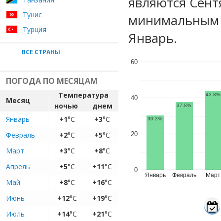
являются Сент
Тунис
минимальным у
Турция
Январь.
ВСЕ СТРАНЫ
60
ПОГОДА ПО МЕСЯЦАМ
Температура
43.8%
40
Месяц
ночью
днем
37.8%
Январь
+1
°C
+3
°C
30.3%
Февраль
+2
°C
+5
°C
20
Март
+3
°C
+8
°C
Апрель
+5
°C
+11
°C
0
Январь
Февраль
Март
Май
+8
°C
+16
°C
Июнь
+12
°C
+19
°C
Июль
+14
°C
+21
°C