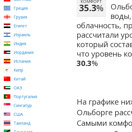
КОМФОРТ
Ольбо
35.3
%
Греция
воды,
Грузия
облачность, п
Египет
рассчитали ур
Израиль
который сост
Индия
что уровень к
Иордания
30.3
%
Испания
Кипр
Китай
ОАЭ
Португалия
На графике ни
Сингапур
Ольборге расс
США
Самыми комфо
Таиланд
Танзания