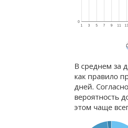
0
1
3
5
7
9
11
1
В среднем за 
как правило п
дней. Согласн
вероятность д
этом чаще все