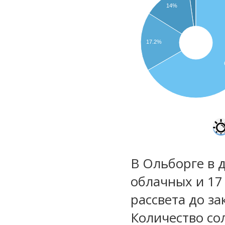
14%
17.2%
В Ольборге в д
облачных и 17
рассвета до за
Количество со