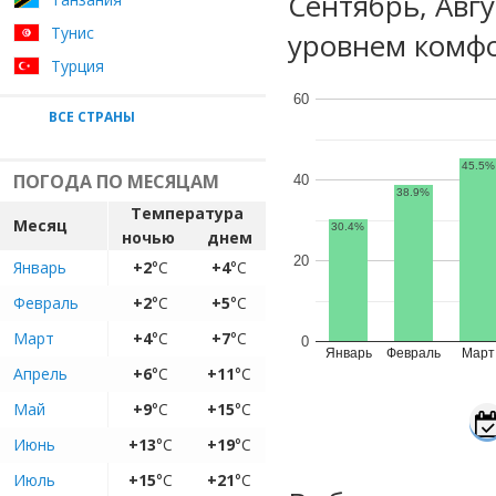
Сентябрь, Авг
Тунис
уровнем комфо
Турция
60
ВСЕ СТРАНЫ
45.5%
ПОГОДА ПО МЕСЯЦАМ
40
38.9%
Температура
Месяц
30.4%
ночью
днем
20
Январь
+2
°C
+4
°C
Февраль
+2
°C
+5
°C
Март
+4
°C
+7
°C
0
Январь
Февраль
Март
Апрель
+6
°C
+11
°C
Май
+9
°C
+15
°C
Июнь
+13
°C
+19
°C
Июль
+15
°C
+21
°C