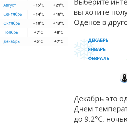
Выберите инте
Август
+15
°C
+21
°C
вы хотите пол
Сентябрь
+14
°C
+18
°C
Оденсе в друг
Октябрь
+10
°C
+13
°C
Ноябрь
+7
°C
+8
°C
ДЕКАБРЬ
Декабрь
+5
°C
+7
°C
ЯНВАРЬ
ФЕВРАЛЬ
Декабрь это о
Днем температу
до 9.2°C, ночь