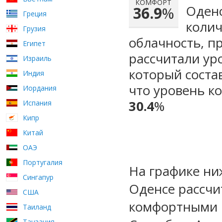
КОМФОРТ
Оденс
36.9
%
Греция
колич
Грузия
облачность, п
Египет
рассчитали ур
Израиль
который сост
Индия
что уровень к
Иордания
30.4
%
Испания
Кипр
Китай
ОАЭ
Португалия
На графике ни
Сингапур
Оденсе рассчи
США
комфортными м
Таиланд
Танзания