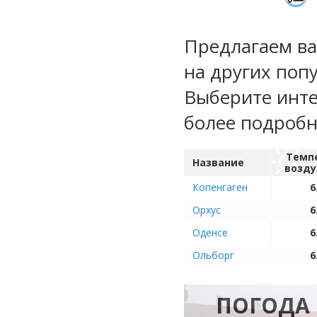
Предлагаем ва
на других поп
Выберите инте
более подроб
Темп
Название
возду
Копенгаген
6
Орхус
6
Оденсе
6
Ольборг
6
ПОГОДА 