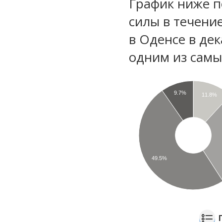
График ниже п
силы в течени
в Оденсе в де
одним из самы
9.7%
11.8%
49.5%