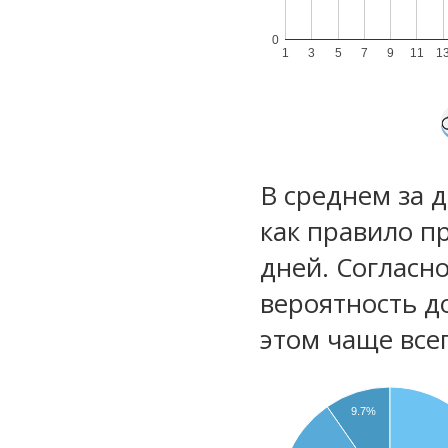
0
1
3
5
7
9
11
1
В среднем за 
как правило п
дней. Согласн
вероятность д
этом чаще все
9.7%