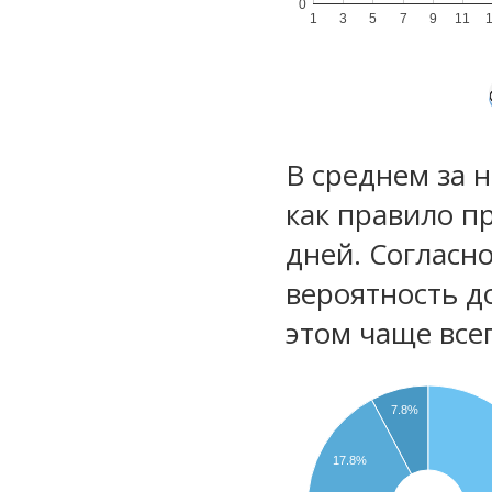
0
1
3
5
7
9
11
В среднем за 
как правило п
дней. Согласн
вероятность д
этом чаще все
7.8%
17.8%