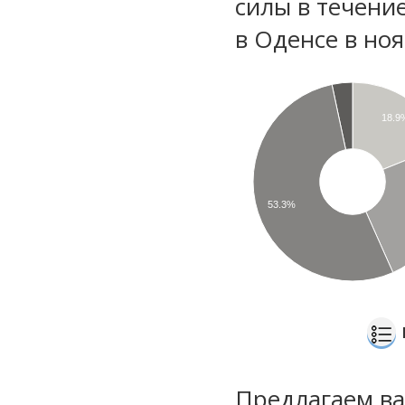
силы в течени
в Оденсе в но
18.9
53.3%
Предлагаем ва