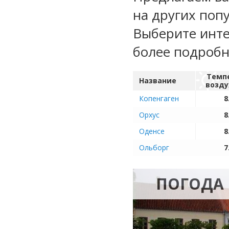
на других поп
Выберите инте
более подроб
Темп
Название
возду
Копенгаген
8
Орхус
8
Оденсе
8
Ольборг
7
ПОГОДА 