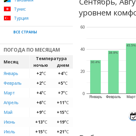
Сентябрь, Авг
Тунис
уровнем комфо
Турция
60
ВСЕ СТРАНЫ
45.5%
ПОГОДА ПО МЕСЯЦАМ
40
38.9%
Температура
Месяц
30.4%
ночью
днем
20
Январь
+2
°C
+4
°C
Февраль
+2
°C
+5
°C
Март
+4
°C
+7
°C
0
Январь
Февраль
Март
Апрель
+6
°C
+11
°C
Май
+9
°C
+15
°C
Июнь
+13
°C
+19
°C
Июль
+15
°C
+21
°C