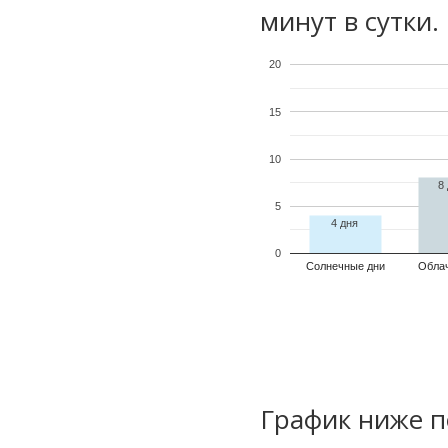
минут в сутки.
20
15
10
8
5
4 дня
0
Солнечные дни
Обла
График ниже п