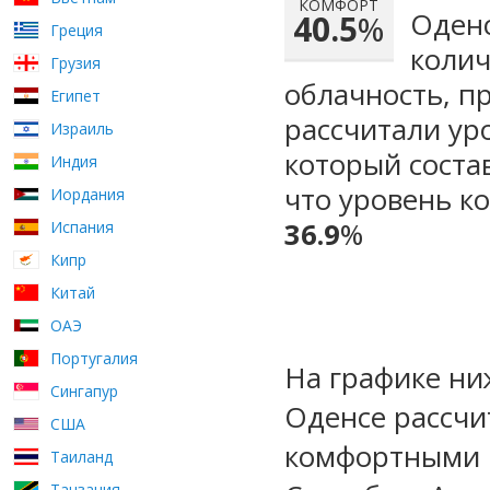
КОМФОРТ
Оденс
40.5
%
Греция
колич
Грузия
облачность, п
Египет
рассчитали ур
Израиль
который сост
Индия
что уровень к
Иордания
36.9
%
Испания
Кипр
Китай
ОАЭ
Португалия
На графике ни
Сингапур
Оденсе рассчи
США
комфортными м
Таиланд
Танзания