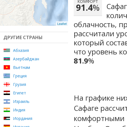
КОМФОРТ
Сафаг
91.4
%
колич
облачность, п
Leaflet
рассчитали ур
ДРУГИЕ СТРАНЫ
который сост
что уровень к
Абхазия
81.9
%
Азербайджан
Вьетнам
Греция
Грузия
Египет
На графике ни
Израиль
Сафаге рассчи
Индия
комфортными м
Иордания
Испания