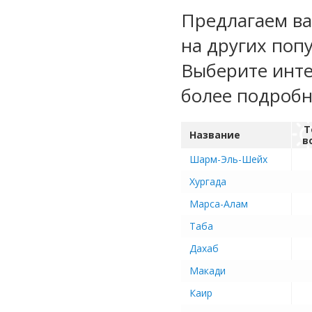
Предлагаем ва
на других поп
Выберите инте
более подроб
Т
Название
в
Шарм-Эль-Шейх
Хургада
Марса-Алам
Таба
Дахаб
Макади
Каир