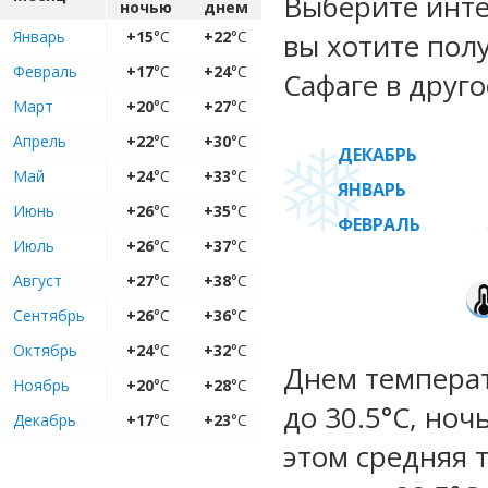
Выберите инте
ночью
днем
Январь
+15
°C
+22
°C
вы хотите пол
Февраль
+17
°C
+24
°C
Сафаге в друго
Март
+20
°C
+27
°C
Апрель
+22
°C
+30
°C
ДЕКАБРЬ
Май
+24
°C
+33
°C
ЯНВАРЬ
Июнь
+26
°C
+35
°C
ФЕВРАЛЬ
Июль
+26
°C
+37
°C
Август
+27
°C
+38
°C
Сентябрь
+26
°C
+36
°C
Октябрь
+24
°C
+32
°C
Днем температ
Ноябрь
+20
°C
+28
°C
до 30.5°C, ноч
Декабрь
+17
°C
+23
°C
этом средняя 