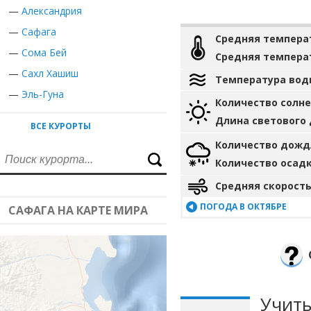
—
Александрия
—
Сафага
Средняя темпера
—
Сома Бей
Средняя темпера
—
Сахл Хашиш
Температура вод
—
Эль-Гуна
Количество солн
Длина светового
ВСЕ КУРОРТЫ
Количество дожд
Количество осад
Средняя скорость
ПОГОДА В ОКТЯБРЕ
САФАГА НА КАРТЕ МИРА
Учиты