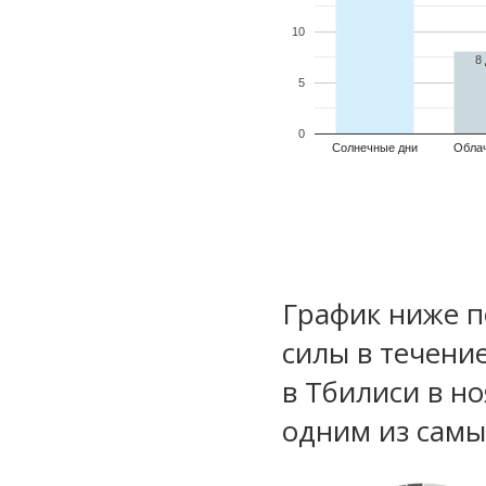
10
8
5
0
Солнечные дни
Обла
График ниже п
силы в течени
в Тбилиси в н
одним из самы