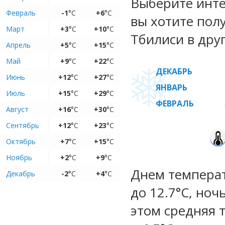
Выберите инте
Февраль
-1
°C
+6
°C
вы хотите пол
Март
+3
°C
+10
°C
Тбилиси в дру
Апрель
+5
°C
+15
°C
Май
+9
°C
+22
°C
ДЕКАБРЬ
Июнь
+12
°C
+27
°C
ЯНВАРЬ
Июль
+15
°C
+29
°C
ФЕВРАЛЬ
Август
+16
°C
+30
°C
Сентябрь
+12
°C
+23
°C
Октябрь
+7
°C
+15
°C
Ноябрь
+2
°C
+9
°C
Днем температ
Декабрь
-2
°C
+4
°C
до 12.7°C, ноч
этом средняя 