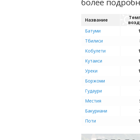
более подроб
Тем
Название
возд
Батуми
Тбилиси
Кобулети
Кутаиси
Уреки
Боржоми
Гудаури
Местия
Бакуриани
Поти