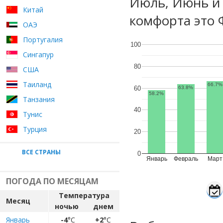
Июль, Июнь и 
Китай
комфорта это 
ОАЭ
Португалия
100
Сингапур
80
США
Таиланд
66.7%
60
63.8%
58.2%
Танзания
40
Тунис
Турция
20
ВСЕ СТРАНЫ
0
Январь
Февраль
Март
ПОГОДА ПО МЕСЯЦАМ
Температура
Месяц
ночью
днем
Январь
-4
°C
+2
°C