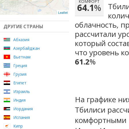
КОМФОРТ
Тбили
64.1
%
Leaflet
колич
облачность, п
ДРУГИЕ СТРАНЫ
рассчитали ур
Абхазия
который сост
Азербайджан
что уровень к
Вьетнам
61.2
%
Греция
Грузия
Египет
Израиль
На графике ни
Индия
Тбилиси рассч
Иордания
Испания
комфортными м
Кипр