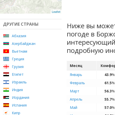
Leaflet
Ниже вы может
ДРУГИЕ СТРАНЫ
погоде в Борж
Абхазия
интересующий 
Азербайджан
подробную ин
Вьетнам
Греция
Месяц
Комфо
Грузия
Египет
Январь
43.9
%
Израиль
Февраль
61.5
%
Индия
Март
56.3
%
Иордания
Апрель
55.7
%
Испания
Май
57.0
%
Кипр