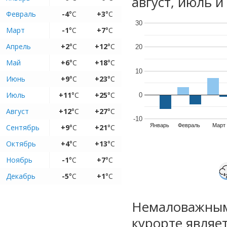
август, июль и
Февраль
-4
°C
+3
°C
30
Март
-1
°C
+7
°C
Апрель
+2
°C
+12
°C
20
Май
+6
°C
+18
°C
10
Июнь
+9
°C
+23
°C
Июль
+11
°C
+25
°C
0
Август
+12
°C
+27
°C
-10
Январь
Февраль
Март
Сентябрь
+9
°C
+21
°C
Октябрь
+4
°C
+13
°C
Ноябрь
-1
°C
+7
°C
Декабрь
-5
°C
+1
°C
Немаловажным
курорте являе