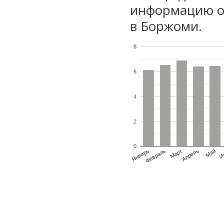
информацию о 
в Боржоми.
8
6
4
2
0
Январь
Февраль
Март
Апрель
Май
И