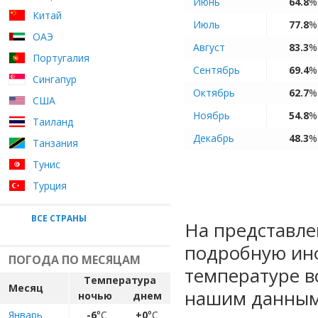
Июнь
64.8
%
Китай
Июль
77.8
%
ОАЭ
Август
83.3
%
Португалия
Сентябрь
69.4
%
Сингапур
Октябрь
62.7
%
США
Ноябрь
54.8
%
Таиланд
Декабрь
48.3
%
Танзания
Тунис
Турция
ВСЕ СТРАНЫ
На представле
подробную ин
ПОГОДА ПО МЕСЯЦАМ
температуре в
Температура
Месяц
нашим данным
ночью
днем
Январь
-6
°C
+0
°C