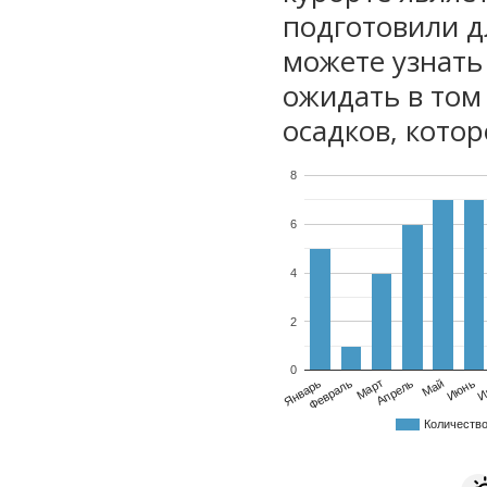
подготовили дл
можете узнать
ожидать в том
осадков, котор
8
6
4
2
0
Январь
Февраль
Март
Апрель
Май
Июнь
И
Количеств