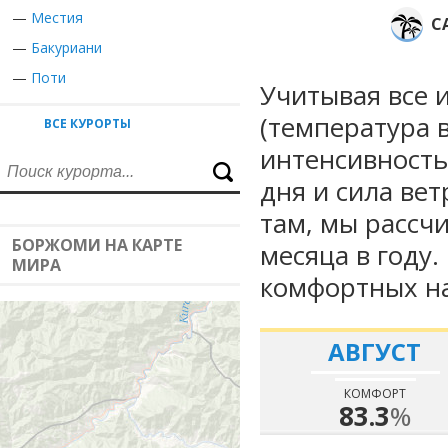
—
Местия
С
—
Бакуриани
—
Поти
Учитывая все 
(температура в
ВСЕ КУРОРТЫ
интенсивность
дня и сила вет
там, мы рассч
БОРЖОМИ НА КАРТЕ
месяца в году
МИРА
комфортных на
АВГУСТ
КОМФОРТ
83.3
%