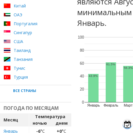
являются Авгу
Китай
минимальным у
ОАЭ
Январь.
Португалия
Сингапур
100
США
Таиланд
80
Танзания
60
61.5%
Тунис
56.3%
40
Турция
43.9%
20
ВСЕ СТРАНЫ
0
Январь
Февраль
Март
ПОГОДА ПО МЕСЯЦАМ
Температура
Месяц
ночью
днем
Январь
-6
°C
+0
°C