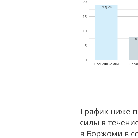
20
19 дней
15
10
8
5
0
Солнечные дни
Обла
График ниже п
силы в течени
в Боржоми в с