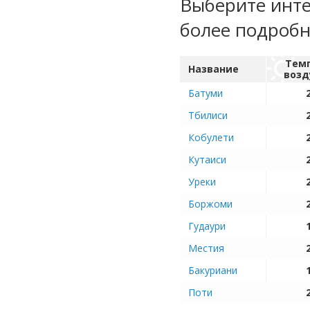
Выберите инте
более подроб
Тем
Название
возд
Батуми
Тбилиси
Кобулети
Кутаиси
Уреки
Боржоми
Гудаури
Местия
Бакуриани
Поти