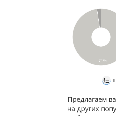
97.7%
П
Предлагаем ва
на других поп