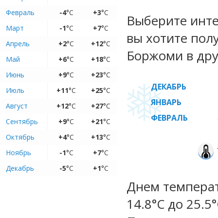
Февраль
-4
°C
+3
°C
Выберите инте
Март
-1
°C
+7
°C
вы хотите пол
Апрель
+2
°C
+12
°C
Боржоми в дру
Май
+6
°C
+18
°C
Июнь
+9
°C
+23
°C
ДЕКАБРЬ
Июль
+11
°C
+25
°C
ЯНВАРЬ
Август
+12
°C
+27
°C
ФЕВРАЛЬ
Сентябрь
+9
°C
+21
°C
Октябрь
+4
°C
+13
°C
Ноябрь
-1
°C
+7
°C
Декабрь
-5
°C
+1
°C
Днем температ
14.8°C до 25.5