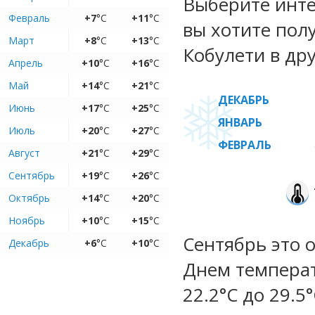
Выберите инте
Февраль
+7
°C
+11
°C
вы хотите пол
Март
+8
°C
+13
°C
Кобулети в дру
Апрель
+10
°C
+16
°C
Май
+14
°C
+21
°C
ДЕКАБРЬ
Июнь
+17
°C
+25
°C
ЯНВАРЬ
Июль
+20
°C
+27
°C
ФЕВРАЛЬ
Август
+21
°C
+29
°C
Сентябрь
+19
°C
+26
°C
Октябрь
+14
°C
+20
°C
Ноябрь
+10
°C
+15
°C
Сентябрь это 
Декабрь
+6
°C
+10
°C
Днем температ
22.2°C до 29.5