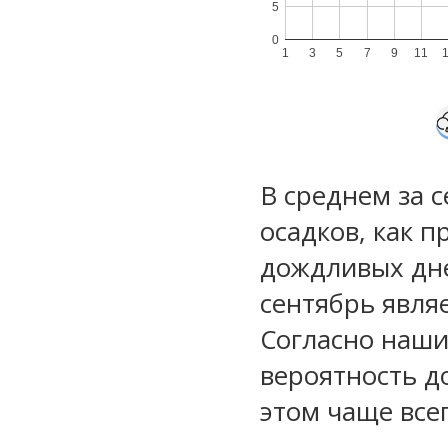
5
0
1
3
5
7
9
11
В среднем за 
осадков, как 
дождливых дне
сентябрь явля
Согласно наш
вероятность д
этом чаще все