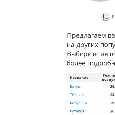
П
Предлагаем ва
на других поп
Выберите инте
более подроб
Темпе
Название
возду
Батуми
26
Тбилиси
23
Кобулети
25
Кутаиси
26