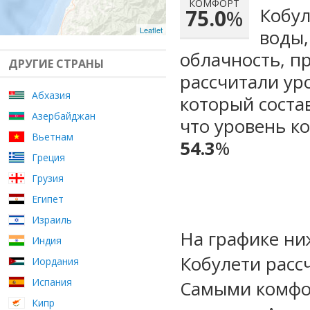
КОМФОРТ
Кобул
75.0
%
Leaflet
воды,
облачность, п
ДРУГИЕ СТРАНЫ
рассчитали ур
Абхазия
который сост
Азербайджан
что уровень к
Вьетнам
54.3
%
Греция
Грузия
Египет
Израиль
На графике ни
Индия
Кобулети расс
Иордания
Испания
Самыми комфо
Кипр