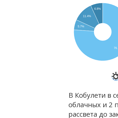
6.8%
11.4%
5.7%
76
В Кобулети в с
облачных и 2 
рассвета до за