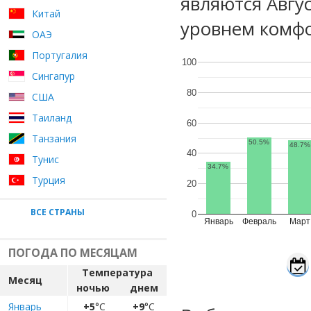
являются Авгу
Китай
уровнем комфо
ОАЭ
Португалия
100
Сингапур
80
США
Таиланд
60
Танзания
50.5%
48.7%
40
Тунис
34.7%
Турция
20
ВСЕ СТРАНЫ
0
Январь
Февраль
Март
ПОГОДА ПО МЕСЯЦАМ
Температура
Месяц
ночью
днем
Январь
+5
°C
+9
°C