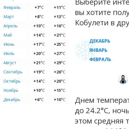
Выберите инте
Февраль
+7
°C
+11
°C
вы хотите пол
Март
+8
°C
+13
°C
Кобулети в дру
Апрель
+10
°C
+16
°C
Май
+14
°C
+21
°C
ДЕКАБРЬ
Июнь
+17
°C
+25
°C
ЯНВАРЬ
Июль
+20
°C
+27
°C
ФЕВРАЛЬ
Август
+21
°C
+29
°C
Сентябрь
+19
°C
+26
°C
Октябрь
+14
°C
+20
°C
Ноябрь
+10
°C
+15
°C
Днем температу
Декабрь
+6
°C
+10
°C
до 24.2°C, ноч
этом средняя 