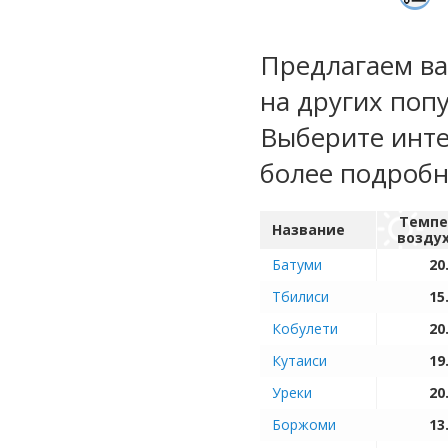
Предлагаем ва
на других поп
Выберите инте
более подроб
Темпе
Название
возду
Батуми
20
Тбилиси
15
Кобулети
20
Кутаиси
19
Уреки
20
Боржоми
13