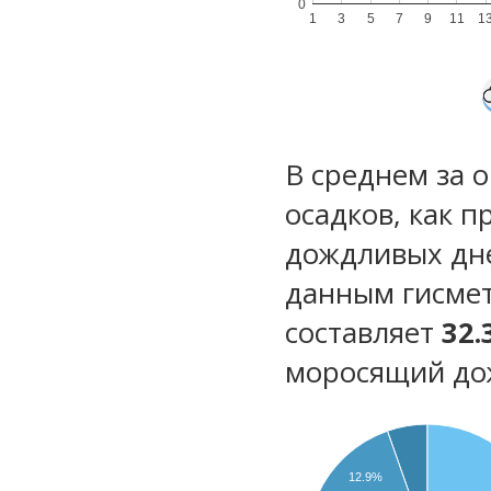
0
1
3
5
7
9
11
1
В среднем за 
осадков, как 
дождливых дн
данным гисмет
составляет
32.
моросящий до
12.9%