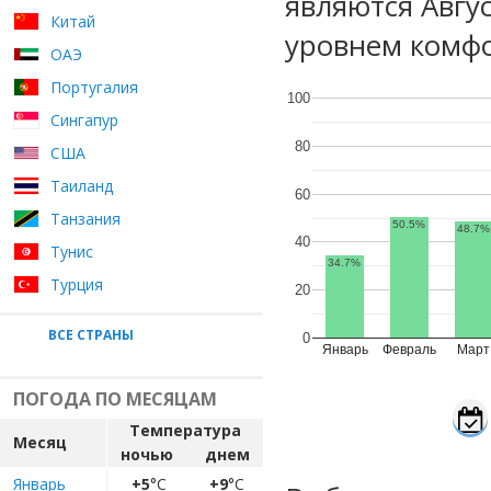
являются Авгу
Китай
уровнем комфо
ОАЭ
Португалия
100
Сингапур
80
США
Таиланд
60
Танзания
50.5%
48.7%
40
Тунис
34.7%
Турция
20
ВСЕ СТРАНЫ
0
Январь
Февраль
Март
ПОГОДА ПО МЕСЯЦАМ
Температура
Месяц
ночью
днем
Январь
+5
°C
+9
°C