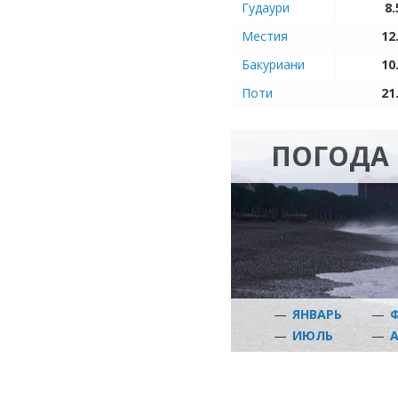
Гудаури
8.
Местия
12
Бакуриани
10
Поти
21
ПОГОДА 
—
ЯНВАРЬ
—
—
ИЮЛЬ
—