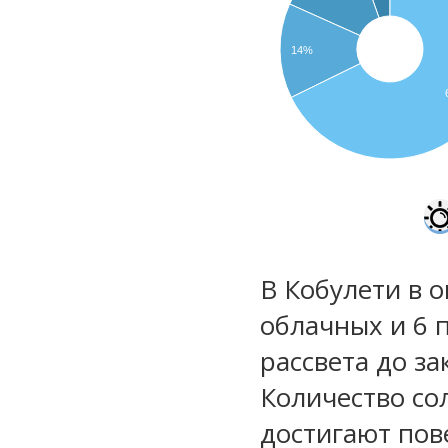
14%
В Кобулети в о
облачных и 6 
рассвета до за
Количество со
достигают пов