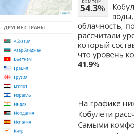
КОМФОРТ
Кобул
54.3
%
Leaflet
воды,
облачность, п
ДРУГИЕ СТРАНЫ
рассчитали ур
Абхазия
который сост
Азербайджан
что уровень к
Вьетнам
41.9
%
Греция
Грузия
Египет
Израиль
На графике ни
Индия
Кобулети расс
Иордания
Испания
Самыми комфо
Кипр