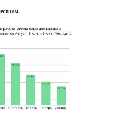
МЕСЯЦАМ
и рассчитанный нами для каждого
ляются Август, Июль и Июнь. Месяцы с
.6%
75.0%
54.3%
41.9%
33.3%
густ
Сентябрь
Октябрь
Ноябрь
Декабрь