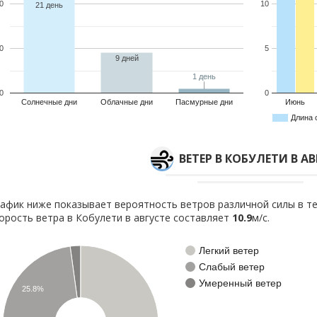
0
10
21 день
0
5
9 дней
1 день
1 день
0
0
Солнечные дни
Облачные дни
Пасмурные дни
Июнь
Длина 
ВЕТЕР В КОБУЛЕТИ В А
афик ниже показывает вероятность ветров различной силы в те
орость ветра в Кобулети в августе составляет
10.9
м/с.
Легкий ветер
Слабый ветер
Умеренный ветер
25.8%