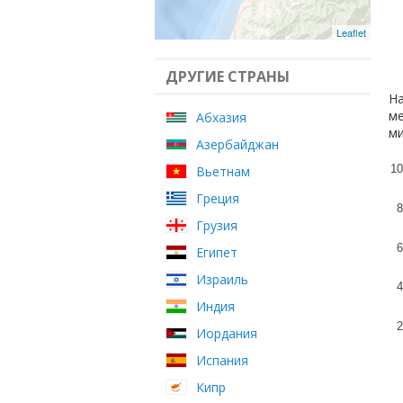
Leaflet
ДРУГИЕ СТРАНЫ
На
ме
Абхазия
ми
Азербайджан
10
Вьетнам
Греция
8
Грузия
6
Египет
Израиль
4
Индия
2
Иордания
Испания
Кипр