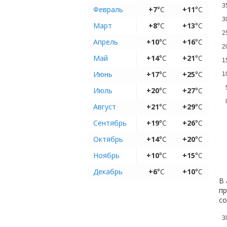
3
Февраль
+7
°C
+11
°C
3
Март
+8
°C
+13
°C
2
Апрель
+10
°C
+16
°C
2
Май
+14
°C
+21
°C
1
Июнь
+17
°C
+25
°C
1
Июль
+20
°C
+27
°C
Август
+21
°C
+29
°C
Сентябрь
+19
°C
+26
°C
Октябрь
+14
°C
+20
°C
Ноябрь
+10
°C
+15
°C
Декабрь
+6
°C
+10
°C
В 
пр
с
3