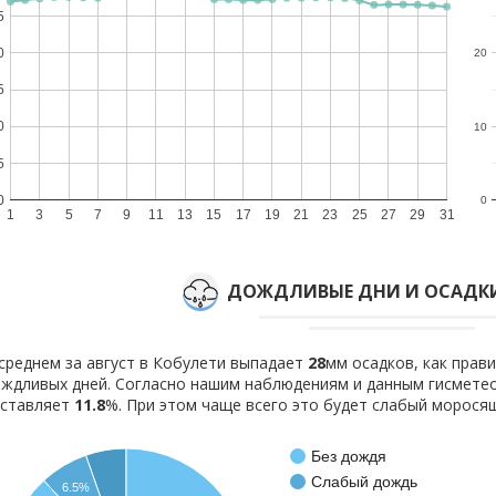
5
0
20
5
0
10
5
0
0
1
3
5
7
9
11
13
15
17
19
21
23
25
27
29
31
ДОЖДЛИВЫЕ ДНИ И ОСАДКИ
среднем за август в Кобулети выпадает
28
мм осадков, как прав
ждливых дней. Согласно нашим наблюдениям и данным гисмете
оставляет
11.8
%. При этом чаще всего это будет слабый морося
Без дождя
Слабый дождь
6.5%