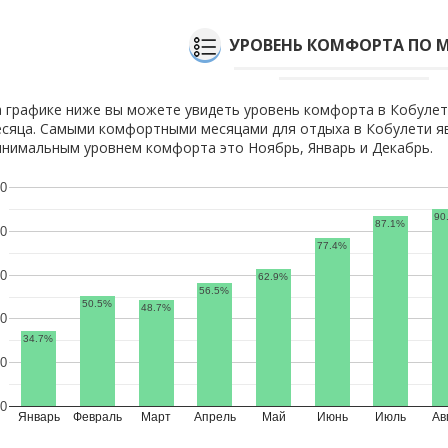
УРОВЕНЬ КОМФОРТА ПО 
 графике ниже вы можете увидеть уровень комфорта в Кобулет
сяца. Самыми комфортными месяцами для отдыха в Кобулети яв
нимальным уровнем комфорта это Ноябрь, Январь и Декабрь.
0
90
87.1%
0
77.4%
0
62.9%
56.5%
50.5%
48.7%
0
34.7%
0
0
Январь
Февраль
Март
Апрель
Май
Июнь
Июль
Ав