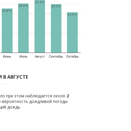
27.3°C
25.5°C
25.2°C
22.8°C
21.0°C
Июнь
Июль
Август
Сентябрь
Октябрь
 В АВГУСТЕ
ило при этом наблюдается около
2
о вероятность дождливой погоды
щий дождь.