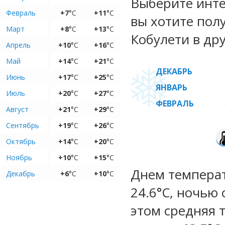
Выберите инте
Февраль
+7
°C
+11
°C
вы хотите пол
Март
+8
°C
+13
°C
Кобулети в дру
Апрель
+10
°C
+16
°C
Май
+14
°C
+21
°C
ДЕКАБРЬ
Июнь
+17
°C
+25
°C
ЯНВАРЬ
Июль
+20
°C
+27
°C
ФЕВРАЛЬ
Август
+21
°C
+29
°C
Сентябрь
+19
°C
+26
°C
Октябрь
+14
°C
+20
°C
Ноябрь
+10
°C
+15
°C
Днем температу
Декабрь
+6
°C
+10
°C
24.6°C, ночью 
этом средняя 