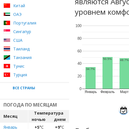
являются Авгу
Китай
уровнем комфо
ОАЭ
Португалия
100
Сингапур
80
США
Таиланд
60
Танзания
50.5%
48.7%
40
Тунис
34.7%
Турция
20
ВСЕ СТРАНЫ
0
Январь
Февраль
Март
ПОГОДА ПО МЕСЯЦАМ
Температура
Месяц
ночью
днем
Январь
+5
°C
+9
°C