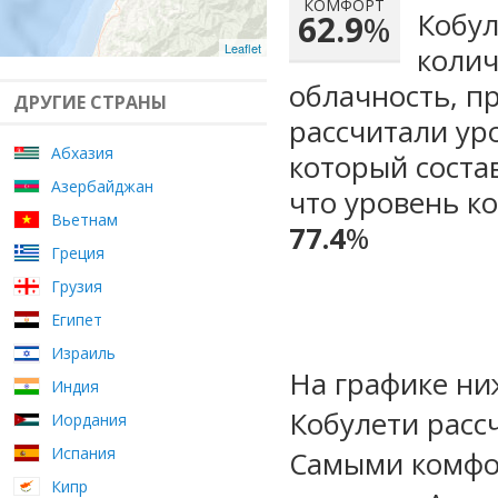
КОМФОРТ
Кобул
62.9
%
Leaflet
колич
облачность, п
ДРУГИЕ СТРАНЫ
рассчитали ур
Абхазия
который сост
Азербайджан
что уровень к
Вьетнам
77.4
%
Греция
Грузия
Египет
Израиль
На графике ни
Индия
Кобулети расс
Иордания
Испания
Самыми комфо
Кипр