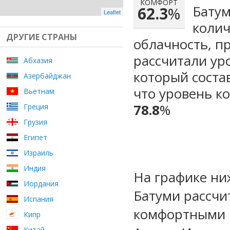
КОМФОРТ
Батум
62.3
%
Leaflet
колич
ДРУГИЕ СТРАНЫ
облачность, п
рассчитали ур
Абхазия
который сост
Азербайджан
что уровень к
Вьетнам
78.8
%
Греция
Грузия
Египет
Израиль
Индия
На графике ни
Иордания
Батуми рассчи
Испания
комфортными м
Кипр
Китай