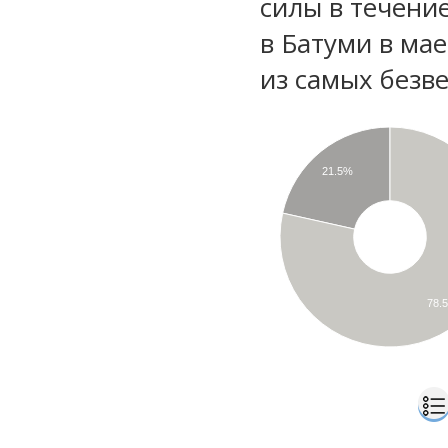
силы в течени
в Батуми в ма
из самых безве
21.5%
78.