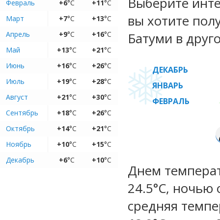
Выберите инте
Февраль
+6
°C
+11
°C
вы хотите пол
Март
+7
°C
+13
°C
Апрель
+9
°C
+16
°C
Батуми в друго
Май
+13
°C
+21
°C
Июнь
+16
°C
+26
°C
ДЕКАБРЬ
Июль
+19
°C
+28
°C
ЯНВАРЬ
Август
+21
°C
+30
°C
ФЕВРАЛЬ
Сентябрь
+18
°C
+26
°C
Октябрь
+14
°C
+21
°C
Ноябрь
+10
°C
+15
°C
Декабрь
+6
°C
+10
°C
Днем температу
24.5°C, ночью 
средняя темпе