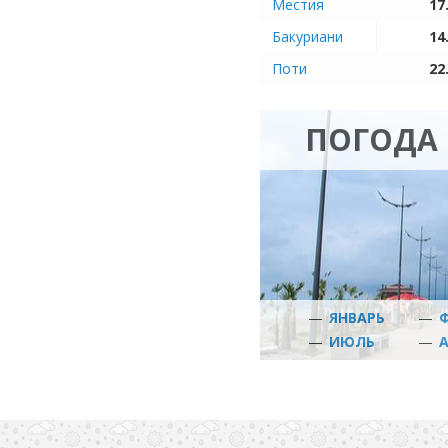
Местия
17
Бакуриани
14
Поти
22
ПОГОДА 
—
ЯНВАРЬ
—
—
ИЮЛЬ
—