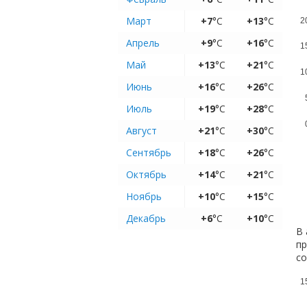
Март
+7
°C
+13
°C
2
Апрель
+9
°C
+16
°C
1
Май
+13
°C
+21
°C
1
Июнь
+16
°C
+26
°C
Июль
+19
°C
+28
°C
Август
+21
°C
+30
°C
Сентябрь
+18
°C
+26
°C
Октябрь
+14
°C
+21
°C
Ноябрь
+10
°C
+15
°C
Декабрь
+6
°C
+10
°C
В 
пр
с
1