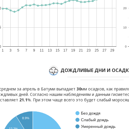
0
20
5
10
0
0
1
3
5
7
9
11
13
15
17
19
21
23
25
27
29
ДОЖДЛИВЫЕ ДНИ И ОСАДКИ
среднем за апрель в Батуми выпадает
30
мм осадков, как прави
ждливых дней. Согласно нашим наблюдениям и данным гисмете
оставляет
21.1
%. При этом чаще всего это будет слабый морося
Без дождя
8.9%
Слабый дождь
Умеренный дождь
12.2%