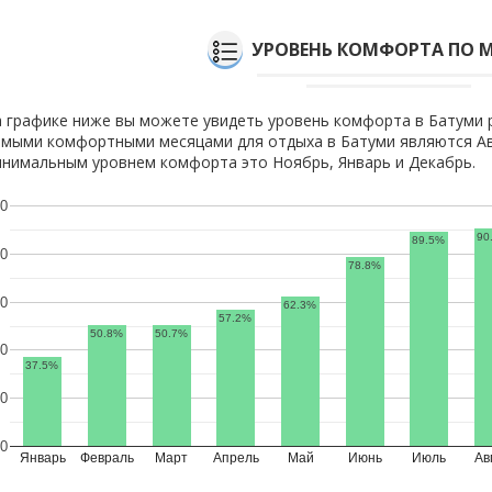
УРОВЕНЬ КОМФОРТА ПО 
 графике ниже вы можете увидеть уровень комфорта в Батуми 
мыми комфортными месяцами для отдыха в Батуми являются Ав
нимальным уровнем комфорта это Ноябрь, Январь и Декабрь.
0
90
89.5%
0
78.8%
0
62.3%
57.2%
50.8%
50.7%
0
37.5%
0
0
Январь
Февраль
Март
Апрель
Май
Июнь
Июль
Ав