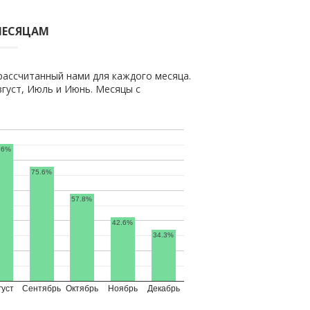
МЕСЯЦАМ
рассчитанный нами для каждого месяца.
густ, Июль и Июнь. Месяцы с
.6%
75.6%
57.8%
42.6%
34.3%
густ
Сентябрь
Октябрь
Ноябрь
Декабрь