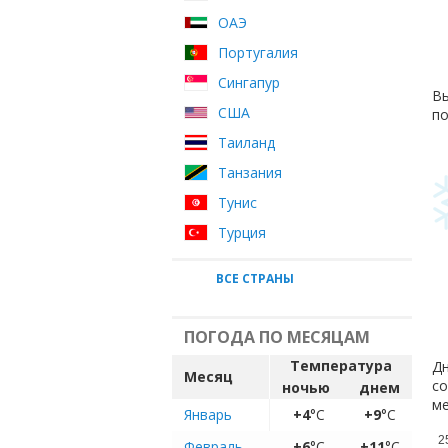
ОАЭ
Португалия
Сингапур
Вы
США
по
Таиланд
Танзания
Тунис
Турция
ВСЕ СТРАНЫ
ПОГОДА ПО МЕСЯЦАМ
Температура
Дн
Месяц
со
ночью
днем
ме
Январь
+4
°C
+9
°C
2
Февраль
+6
°C
+11
°C