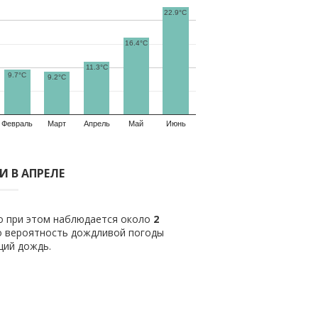
22.9°C
16.4°C
11.3°C
9.7°C
9.2°C
Февраль
Март
Апрель
Май
Июнь
 В АПРЕЛЕ
ло при этом наблюдается около
2
о вероятность дождливой погоды
щий дождь.