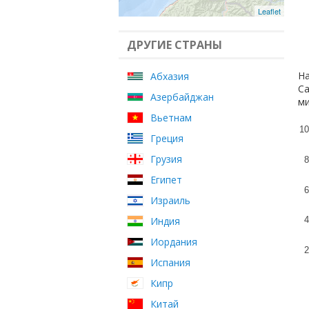
Leaflet
ДРУГИЕ СТРАНЫ
На
Абхазия
Са
Азербайджан
ми
Вьетнам
10
Греция
Грузия
8
Египет
6
Израиль
Индия
4
Иордания
2
Испания
Кипр
Китай