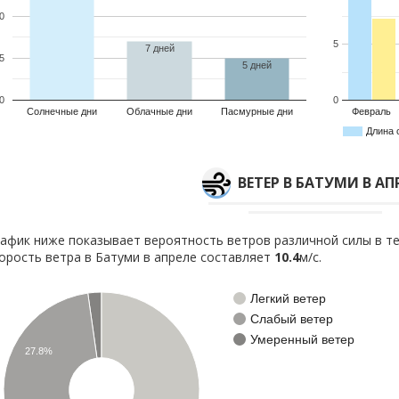
0
5
7 дней
5
5 дней
0
0
Солнечные дни
Облачные дни
Пасмурные дни
Февраль
Длина 
ВЕТЕР В БАТУМИ В АП
афик ниже показывает вероятность ветров различной силы в те
орость ветра в Батуми в апреле составляет
10.4
м/с.
Легкий ветер
Слабый ветер
Умеренный ветер
27.8%