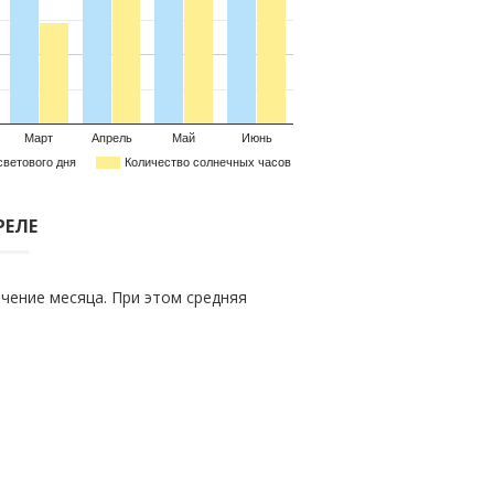
Март
Апрель
Май
Июнь
светового дня
Количество солнечных часов
РЕЛЕ
чение месяца. При этом средняя