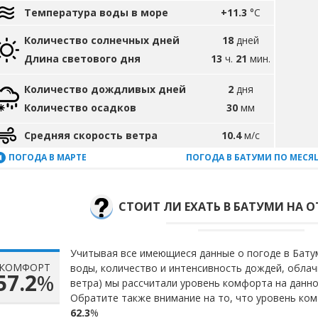
Температура воды в море
+11.3
°C
Количество солнечных дней
18
дней
Длина светового дня
13
ч.
21
мин.
Количество дождливых дней
2
дня
Количество осадков
30
мм
Средняя скорость ветра
10.4
м/с
ПОГОДА В МАРТЕ
ПОГОДА В БАТУМИ ПО МЕСЯ
СТОИТ ЛИ ЕХАТЬ В БАТУМИ НА О
Учитывая все имеющиеся данные о погоде в Батум
КОМФОРТ
воды, количество и интенсивность дождей, облач
57.2
%
ветра) мы рассчитали уровень комфорта на данн
Обратите также внимание на то, что уровень ком
62.3
%