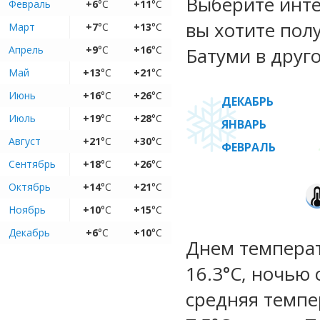
Выберите инте
Февраль
+6
°C
+11
°C
вы хотите пол
Март
+7
°C
+13
°C
Апрель
+9
°C
+16
°C
Батуми в друго
Май
+13
°C
+21
°C
Июнь
+16
°C
+26
°C
ДЕКАБРЬ
Июль
+19
°C
+28
°C
ЯНВАРЬ
Август
+21
°C
+30
°C
ФЕВРАЛЬ
Сентябрь
+18
°C
+26
°C
Октябрь
+14
°C
+21
°C
Ноябрь
+10
°C
+15
°C
Декабрь
+6
°C
+10
°C
Днем температу
16.3°C, ночью 
средняя темпе