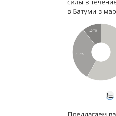
силы в течени
в Батуми в ма
10.7%
31.2%
Предлагаем ва