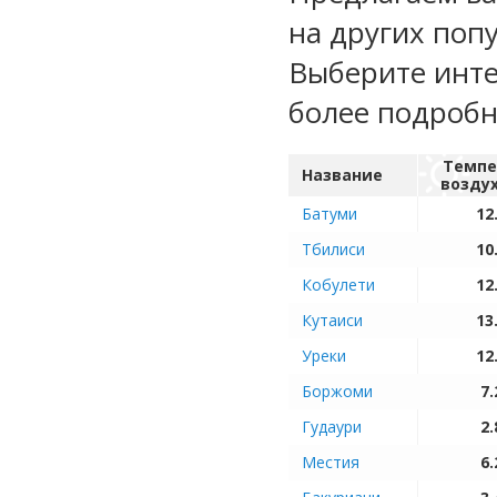
на других поп
Выберите инте
более подроб
Темпе
Название
возду
Батуми
12
Тбилиси
10
Кобулети
12
Кутаиси
13
Уреки
12
Боржоми
7.
Гудаури
2.
Местия
6.