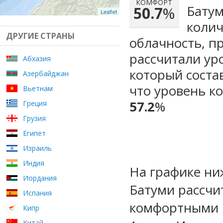
КОМФОРТ
Батум
50.7
%
Leaflet
колич
ДРУГИЕ СТРАНЫ
облачность, п
рассчитали ур
Абхазия
который сост
Азербайджан
что уровень к
Вьетнам
57.2
%
Греция
Грузия
Египет
Израиль
Индия
На графике ни
Иордания
Батуми рассчи
Испания
комфортными м
Кипр
Китай