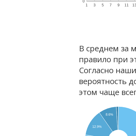
0
1
3
5
7
9
11
1
В среднем за 
правило при э
Согласно наш
вероятность д
этом чаще все
8.6%
12.9%