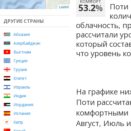
КОМФОРТ
Поти 
53.2
%
Leaflet
колич
ДРУГИЕ СТРАНЫ
облачность, п
рассчитали ур
Абхазия
который сост
Азербайджан
что уровень к
Вьетнам
Греция
Грузия
Египет
Израиль
На графике ни
Индия
Поти рассчита
Иордания
комфортными м
Испания
Август, Июль 
Кипр
Китай