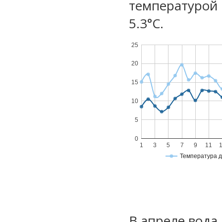
температурой 
5.3°С.
25
20
15
10
5
0
1
3
5
7
9
11
Температура 
В апреле вода