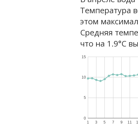
Температура в
этом максимал
Средняя темпе
что на 1.9°C в
15
10
5
0
1
3
5
7
9
11