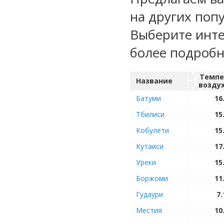
на других поп
Выберите инте
более подроб
Темпе
Название
возду
Батуми
16
Тбилиси
15
Кобулети
15
Кутаиси
17
Уреки
15
Боржоми
11
Гудаури
7.
Местия
10