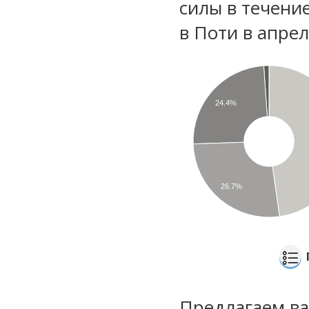
силы в течени
в Поти в апре
24.4%
26.7%
Предлагаем ва