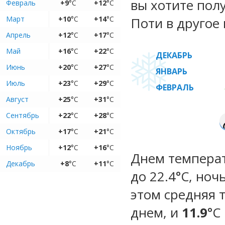
вы хотите пол
Февраль
+9
°C
+12
°C
Март
+10
°C
+14
°C
Поти в другое 
Апрель
+12
°C
+17
°C
Май
+16
°C
+22
°C
ДЕКАБРЬ
Июнь
+20
°C
+27
°C
ЯНВАРЬ
Июль
+23
°C
+29
°C
ФЕВРАЛЬ
Август
+25
°C
+31
°C
Сентябрь
+22
°C
+28
°C
Октябрь
+17
°C
+21
°C
Ноябрь
+12
°C
+16
°C
Днем температ
Декабрь
+8
°C
+11
°C
до 22.4°C, ноч
этом средняя 
днем, и
11.9
°C