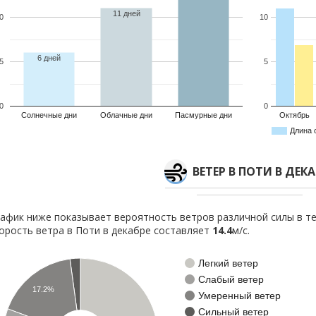
11 дней
0
10
6 дней
5
5
0
0
Солнечные дни
Облачные дни
Пасмурные дни
Октябрь
Длина 
ВЕТЕР В ПОТИ В ДЕКА
афик ниже показывает вероятность ветров различной силы в те
орость ветра в Поти в декабре составляет
14.4
м/с.
Легкий ветер
Слабый ветер
17.2%
Умеренный ветер
Сильный ветер