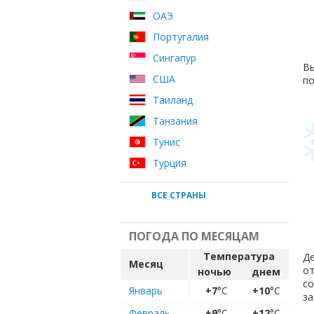
ОАЭ
Португалия
Сингапур
Вы
США
по
Таиланд
Танзания
Тунис
Турция
ВСЕ СТРАНЫ
ПОГОДА ПО МЕСЯЦАМ
Температура
Де
Месяц
от
ночью
днем
с
Январь
+7
°C
+10
°C
за
Февраль
+9
°C
+12
°C