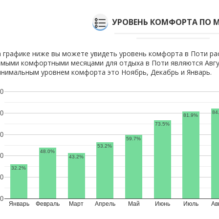
УРОВЕНЬ КОМФОРТА ПО 
 графике ниже вы можете увидеть уровень комфорта в Поти ра
мыми комфортными месяцами для отдыха в Поти являются Авгус
нимальным уровнем комфорта это Ноябрь, Декабрь и Январь.
0
84
0
81.9%
73.5%
0
59.7%
53.2%
48.0%
0
43.2%
32.2%
0
0
Январь
Февраль
Март
Апрель
Май
Июнь
Июль
Ав