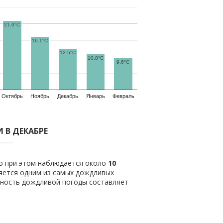
21.0°C
16.1°C
12.5°C
10.8°C
9.6°C
Октябрь
Ноябрь
Декабрь
Январь
Февраль
 В ДЕКАБРЕ
ло при этом наблюдается около
10
яется одним из самых дождливых
тность дождливой погоды составляет