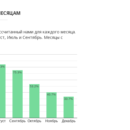
МЕСЯЦАМ
ссчитанный нами для каждого месяца.
т, Июль и Сентябрь. Месяцы с
.3%
75.3%
53.2%
40.7%
33.7%
густ
Сентябрь
Октябрь
Ноябрь
Декабрь