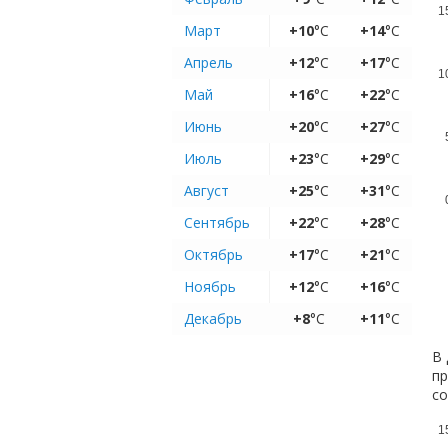
1
Март
+10
°C
+14
°C
Апрель
+12
°C
+17
°C
1
Май
+16
°C
+22
°C
Июнь
+20
°C
+27
°C
Июль
+23
°C
+29
°C
Август
+25
°C
+31
°C
Сентябрь
+22
°C
+28
°C
Октябрь
+17
°C
+21
°C
Ноябрь
+12
°C
+16
°C
Декабрь
+8
°C
+11
°C
В 
пр
с
1