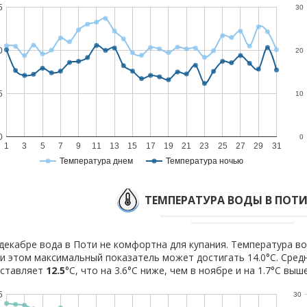
5
30
0
20
5
10
0
0
1
3
5
7
9
11
13
15
17
19
21
23
25
27
29
31
Температура днем
Температура ночью
ТЕМПЕРАТУРА ВОДЫ В ПОТИ
декабре вода в Поти не комфортна для купания. Температура во
и этом максимальный показатель может достигать 14.0°C. Сред
оставляет
12.5
°C, что на 3.6°C ниже, чем в ноябре и на 1.7°C выш
5
30