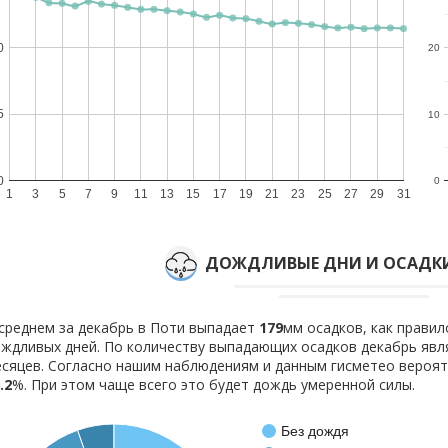
0
20
5
10
0
0
1
3
5
7
9
11
13
15
17
19
21
23
25
27
29
31
ДОЖДЛИВЫЕ ДНИ И ОСАДКИ
среднем за декабрь в Поти выпадает
179
мм осадков, как прави
ждливых дней. По количеству выпадающих осадков декабрь явл
сяцев. Согласно нашим наблюдениям и данным гисметео вероя
.2
%. При этом чаще всего это будет дождь умеренной силы.
Без дождя