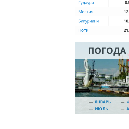
Гудаури
8.
Местия
12
Бакуриани
10
Поти
21
ПОГОДА 
—
ЯНВАРЬ
—
—
ИЮЛЬ
—