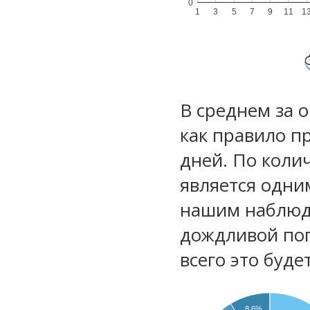
0
1
3
5
7
9
11
1
В среднем за 
как правило п
дней. По коли
является одни
нашим наблюд
дождливой по
всего это буд
8.6%