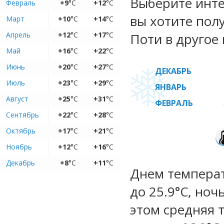
Выберите инте
Февраль
+9
°C
+12
°C
вы хотите пол
Март
+10
°C
+14
°C
Апрель
+12
°C
+17
°C
Поти в другое 
Май
+16
°C
+22
°C
Июнь
+20
°C
+27
°C
ДЕКАБРЬ
Июль
+23
°C
+29
°C
ЯНВАРЬ
Август
+25
°C
+31
°C
ФЕВРАЛЬ
Сентябрь
+22
°C
+28
°C
Октябрь
+17
°C
+21
°C
Ноябрь
+12
°C
+16
°C
Декабрь
+8
°C
+11
°C
Днем температу
до 25.9°C, ноч
этом средняя 