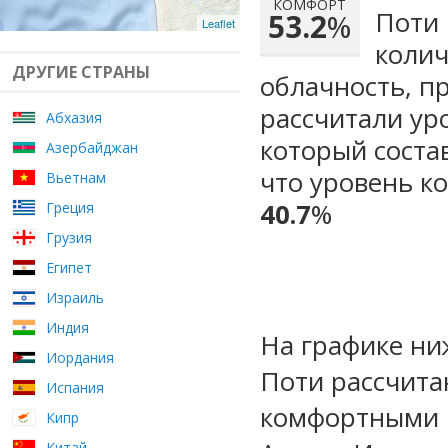
КОМФОРТ
Поти 
53.2
%
Leaflet
колич
ДРУГИЕ СТРАНЫ
облачность, п
рассчитали ур
Абхазия
который сост
Азербайджан
что уровень к
Вьетнам
40.7
%
Греция
Грузия
Египет
Израиль
Индия
На графике ни
Иордания
Поти рассчита
Испания
комфортными м
Кипр
Китай