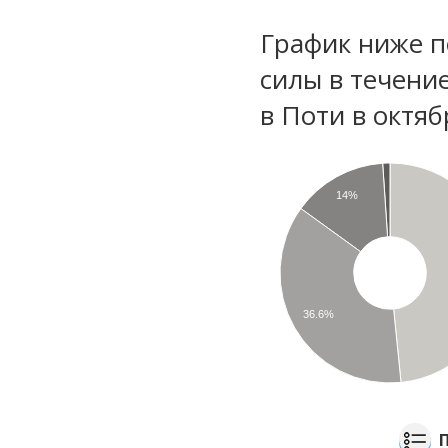
График ниже п
силы в течени
в Поти в октя
14%
36.6%