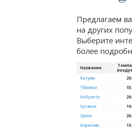
Предлагаем ва
на других поп
Выберите инте
более подроб
Темпе
Название
возду
Батуми
20
Тбилиси
15
Кобулети
20
Кутаиси
19
Уреки
20
Боржоми
13