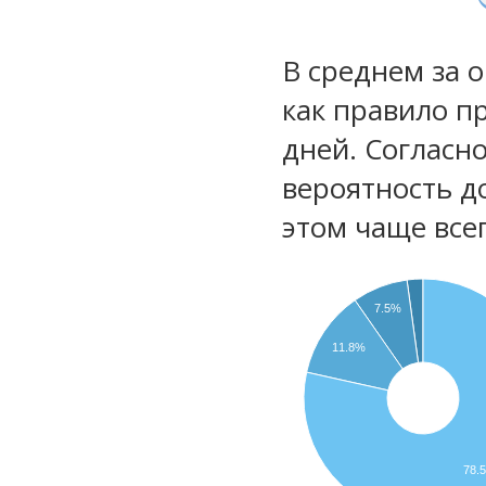
В среднем за 
как правило п
дней. Согласн
вероятность д
этом чаще все
7.5%
11.8%
78.