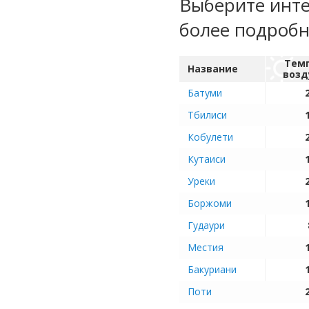
Выберите инте
более подроб
Тем
Название
возд
Батуми
Тбилиси
Кобулети
Кутаиси
Уреки
Боржоми
Гудаури
Местия
Бакуриани
Поти