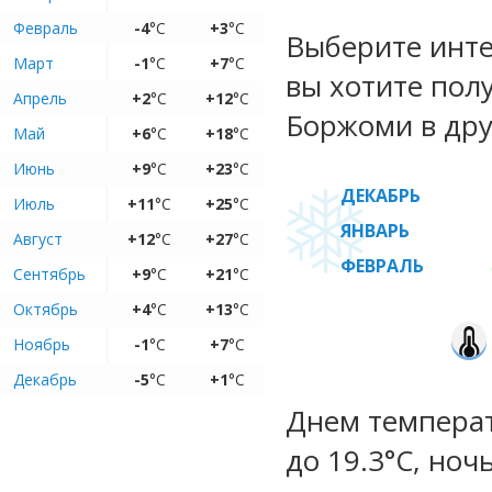
Февраль
-4
°C
+3
°C
Выберите инте
Март
-1
°C
+7
°C
вы хотите пол
Апрель
+2
°C
+12
°C
Боржоми в дру
Май
+6
°C
+18
°C
Июнь
+9
°C
+23
°C
ДЕКАБРЬ
Июль
+11
°C
+25
°C
ЯНВАРЬ
Август
+12
°C
+27
°C
ФЕВРАЛЬ
Сентябрь
+9
°C
+21
°C
Октябрь
+4
°C
+13
°C
Ноябрь
-1
°C
+7
°C
Декабрь
-5
°C
+1
°C
Днем температу
до 19.3°C, ноч