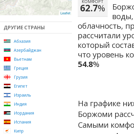
КОМФОРТ
Боржо
62.7
%
Leaflet
воды,
облачность, п
ДРУГИЕ СТРАНЫ
рассчитали ур
Абхазия
который сост
Азербайджан
что уровень к
Вьетнам
54.8
%
Греция
Грузия
Египет
Израиль
На графике ни
Индия
Боржоми рассч
Иордания
Испания
Самыми комфо
Кипр