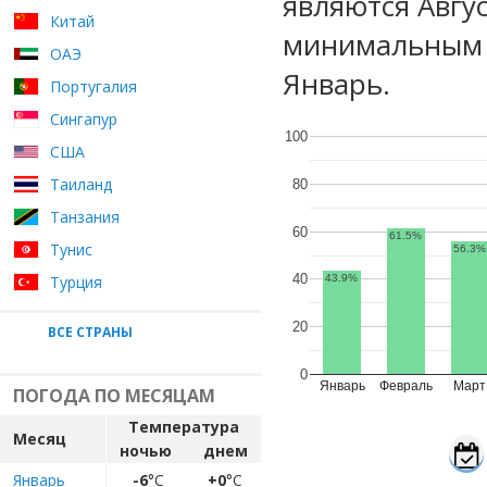
являются Авгу
Китай
минимальным у
ОАЭ
Январь.
Португалия
Сингапур
100
США
Таиланд
80
Танзания
60
61.5%
Тунис
56.3%
40
Турция
43.9%
20
ВСЕ СТРАНЫ
0
Январь
Февраль
Март
ПОГОДА ПО МЕСЯЦАМ
Температура
Месяц
ночью
днем
Январь
-6
°C
+0
°C