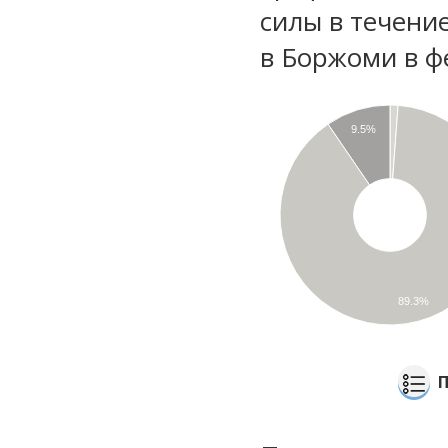
силы в течени
в Боржоми в ф
9.5%
89.3%