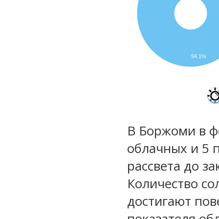
94.1%
В Боржоми в ф
облачных и 5 
рассвета до за
Количество со
достигают пов
показателя обл