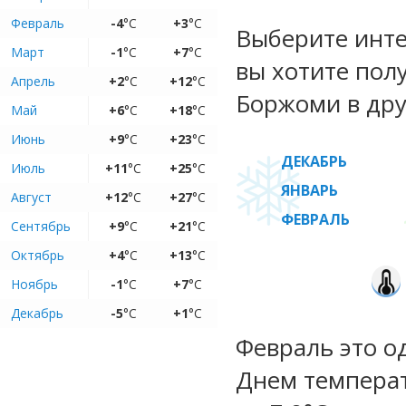
Февраль
-4
°C
+3
°C
Выберите инте
Март
-1
°C
+7
°C
вы хотите пол
Апрель
+2
°C
+12
°C
Боржоми в дру
Май
+6
°C
+18
°C
Июнь
+9
°C
+23
°C
ДЕКАБРЬ
Июль
+11
°C
+25
°C
ЯНВАРЬ
Август
+12
°C
+27
°C
ФЕВРАЛЬ
Сентябрь
+9
°C
+21
°C
Октябрь
+4
°C
+13
°C
Ноябрь
-1
°C
+7
°C
Декабрь
-5
°C
+1
°C
Февраль это о
Днем температу