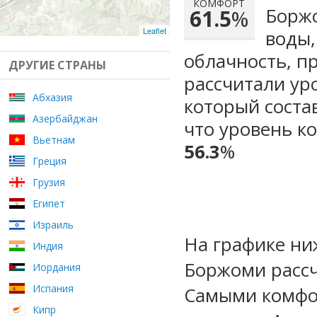
КОМФОРТ
Боржо
61.5
%
Leaflet
воды,
облачность, п
ДРУГИЕ СТРАНЫ
рассчитали ур
Абхазия
который сост
Азербайджан
что уровень к
Вьетнам
56.3
%
Греция
Грузия
Египет
Израиль
На графике ни
Индия
Боржоми рассч
Иордания
Испания
Самыми комфо
Кипр