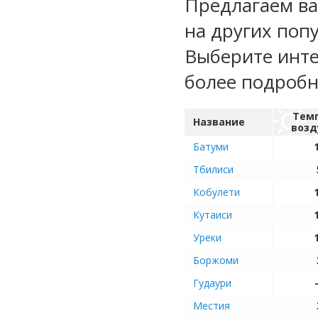
Предлагаем ва
на других поп
Выберите инте
более подроб
Тем
Название
возд
Батуми
Тбилиси
Кобулети
Кутаиси
Уреки
Боржоми
Гудаури
Местия