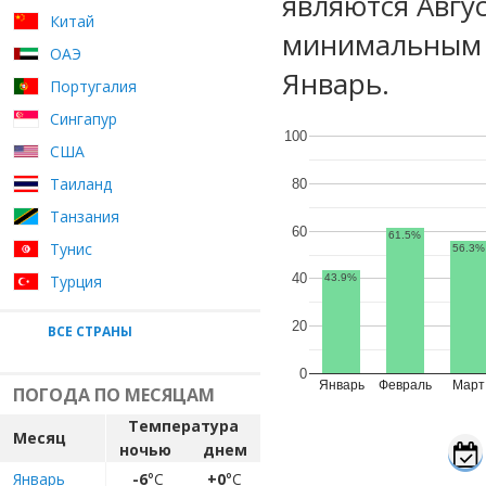
являются Авгу
Китай
минимальным у
ОАЭ
Январь.
Португалия
Сингапур
100
США
Таиланд
80
Танзания
60
61.5%
Тунис
56.3%
40
Турция
43.9%
20
ВСЕ СТРАНЫ
0
Январь
Февраль
Март
ПОГОДА ПО МЕСЯЦАМ
Температура
Месяц
ночью
днем
Январь
-6
°C
+0
°C