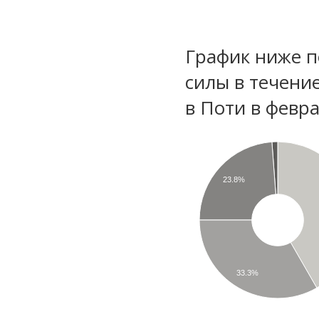
График ниже п
силы в течени
в Поти в февр
23.8%
33.3%