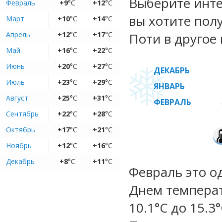
Выберите инте
Февраль
+9
°C
+12
°C
вы хотите пол
Март
+10
°C
+14
°C
Апрель
+12
°C
+17
°C
Поти в другое 
Май
+16
°C
+22
°C
Июнь
+20
°C
+27
°C
ДЕКАБРЬ
Июль
+23
°C
+29
°C
ЯНВАРЬ
Август
+25
°C
+31
°C
ФЕВРАЛЬ
Сентябрь
+22
°C
+28
°C
Октябрь
+17
°C
+21
°C
Ноябрь
+12
°C
+16
°C
Декабрь
+8
°C
+11
°C
Февраль это о
Днем температ
10.1°C до 15.3