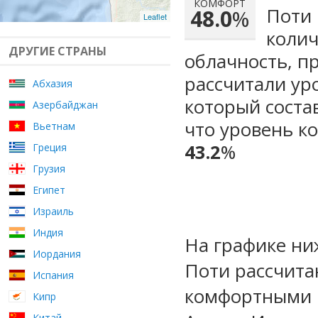
КОМФОРТ
Поти 
48.0
%
Leaflet
колич
ДРУГИЕ СТРАНЫ
облачность, п
рассчитали ур
Абхазия
который сост
Азербайджан
что уровень к
Вьетнам
43.2
%
Греция
Грузия
Египет
Израиль
Индия
На графике ни
Иордания
Поти рассчита
Испания
комфортными м
Кипр
Китай