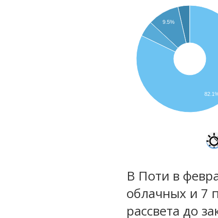
9.5%
82.1
В Поти в февра
облачных и 7 
рассвета до за