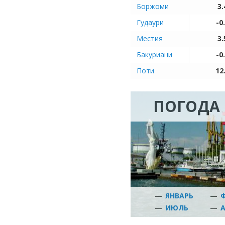
Боржоми
3.
Гудаури
-0
Местия
3.
Бакуриани
-0
Поти
12
ПОГОДА 
—
ЯНВАРЬ
—
—
ИЮЛЬ
—