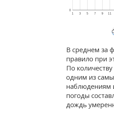
0
1
3
5
7
9
11
В среднем за 
правило при э
По количеству
одним из самы
наблюдениям 
погоды состав
дождь умеренн