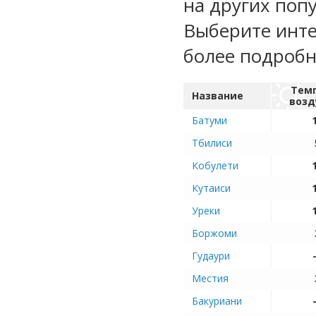
на других поп
Выберите инте
более подроб
Тем
Название
возд
Батуми
Тбилиси
Кобулети
Кутаиси
Уреки
Боржоми
Гудаури
Местия
Бакуриани