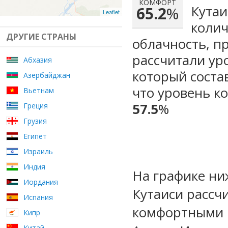
КОМФОРТ
Кутаи
65.2
%
Leaflet
колич
ДРУГИЕ СТРАНЫ
облачность, п
рассчитали ур
Абхазия
который сост
Азербайджан
что уровень к
Вьетнам
57.5
%
Греция
Грузия
Египет
Израиль
Индия
На графике ни
Иордания
Кутаиси рассч
Испания
комфортными м
Кипр
Китай