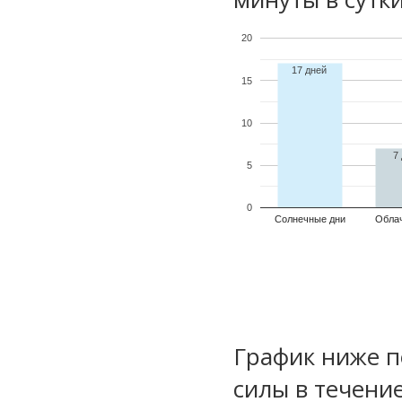
20
17 дней
15
10
7
5
0
Солнечные дни
Обла
График ниже п
силы в течени