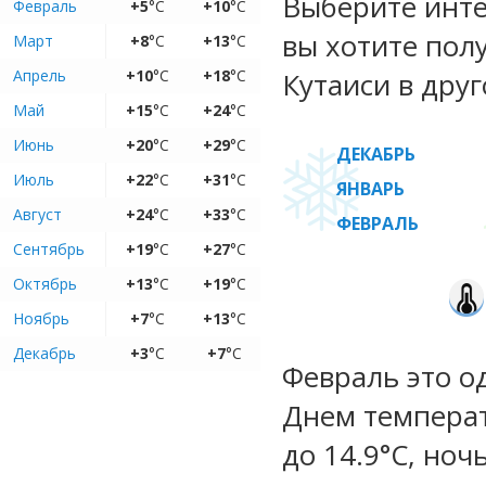
Выберите инте
Февраль
+5
°C
+10
°C
вы хотите пол
Март
+8
°C
+13
°C
Апрель
+10
°C
+18
°C
Кутаиси в друг
Май
+15
°C
+24
°C
Июнь
+20
°C
+29
°C
ДЕКАБРЬ
Июль
+22
°C
+31
°C
ЯНВАРЬ
Август
+24
°C
+33
°C
ФЕВРАЛЬ
Сентябрь
+19
°C
+27
°C
Октябрь
+13
°C
+19
°C
Ноябрь
+7
°C
+13
°C
Декабрь
+3
°C
+7
°C
Февраль это о
Днем температ
до 14.9°C, ноч