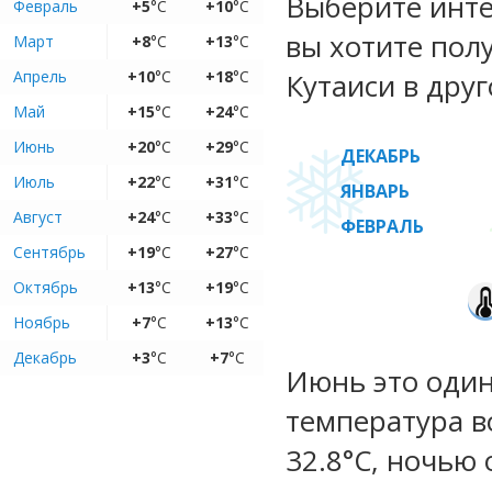
Выберите инте
Февраль
+5
°C
+10
°C
вы хотите пол
Март
+8
°C
+13
°C
Апрель
+10
°C
+18
°C
Кутаиси в друг
Май
+15
°C
+24
°C
Июнь
+20
°C
+29
°C
ДЕКАБРЬ
Июль
+22
°C
+31
°C
ЯНВАРЬ
Август
+24
°C
+33
°C
ФЕВРАЛЬ
Сентябрь
+19
°C
+27
°C
Октябрь
+13
°C
+19
°C
Ноябрь
+7
°C
+13
°C
Декабрь
+3
°C
+7
°C
Июнь это один
температура во
32.8°C, ночью 