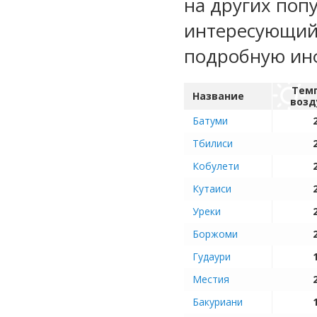
на других поп
интересующий 
подробную ин
Тем
Название
возд
Батуми
Тбилиси
Кобулети
Кутаиси
Уреки
Боржоми
Гудаури
Местия
Бакуриани