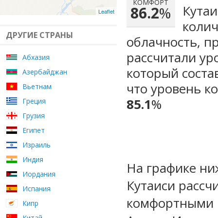
КОМФОРТ
Кутаи
86.2
%
Leaflet
колич
ДРУГИЕ СТРАНЫ
облачность, п
рассчитали ур
Абхазия
который сост
Азербайджан
что уровень к
Вьетнам
85.1
%
Греция
Грузия
Египет
Израиль
Индия
На графике ни
Иордания
Кутаиси рассч
Испания
комфортными м
Кипр
Китай