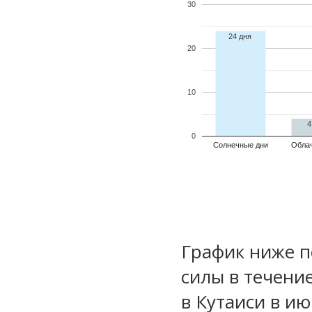
30
24 дня
20
10
4
0
Солнечные дни
Обла
График ниже п
силы в течени
в Кутаиси в и