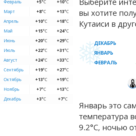
Выберите инте
Февраль
+5
°C
+10
°C
вы хотите пол
Март
+8
°C
+13
°C
Апрель
+10
°C
+18
°C
Кутаиси в друг
Май
+15
°C
+24
°C
Июнь
+20
°C
+29
°C
ДЕКАБРЬ
Июль
+22
°C
+31
°C
ЯНВАРЬ
Август
+24
°C
+33
°C
ФЕВРАЛЬ
Сентябрь
+19
°C
+27
°C
Октябрь
+13
°C
+19
°C
Ноябрь
+7
°C
+13
°C
Декабрь
+3
°C
+7
°C
Январь это са
температура во
9.2°C, ночью о