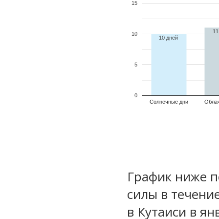
15
11
10
10 дней
5
0
Солнечные дни
Обла
График ниже п
силы в течени
в Кутаиси в ян