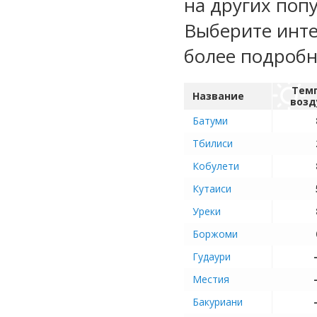
на других поп
Выберите инте
более подроб
Тем
Название
возд
Батуми
Тбилиси
Кобулети
Кутаиси
Уреки
Боржоми
Гудаури
Местия
Бакуриани