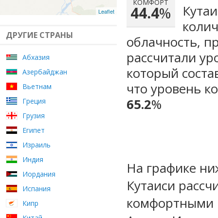
КОМФОРТ
Кутаи
44.4
%
Leaflet
колич
ДРУГИЕ СТРАНЫ
облачность, п
рассчитали ур
Абхазия
который сост
Азербайджан
что уровень к
Вьетнам
65.2
%
Греция
Грузия
Египет
Израиль
Индия
На графике ни
Иордания
Кутаиси рассч
Испания
комфортными м
Кипр
Китай