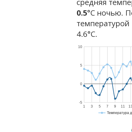
средняя темпе
0.5
°C ночью. 
температурой 
4.6°С.
10
5
0
-5
1
3
5
7
9
11
1
Температура 