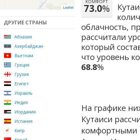
КОМФОРТ
Кутаи
73.0
%
Leaflet
колич
ДРУГИЕ СТРАНЫ
облачность, п
рассчитали ур
Абхазия
который сост
Азербайджан
что уровень к
Вьетнам
68.8
%
Греция
Грузия
Египет
Израиль
Индия
На графике ни
Иордания
Кутаиси рассч
Испания
комфортными м
Кипр
Китай