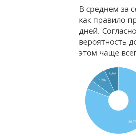
В среднем за 
как правило п
дней. Согласн
вероятность д
этом чаще все
6.8%
7.9%
80.7