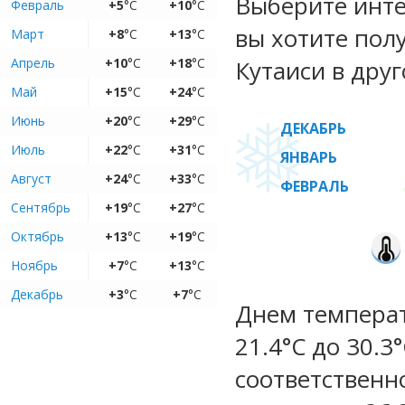
Выберите инте
Февраль
+5
°C
+10
°C
вы хотите пол
Март
+8
°C
+13
°C
Апрель
+10
°C
+18
°C
Кутаиси в друг
Май
+15
°C
+24
°C
Июнь
+20
°C
+29
°C
ДЕКАБРЬ
Июль
+22
°C
+31
°C
ЯНВАРЬ
Август
+24
°C
+33
°C
ФЕВРАЛЬ
Сентябрь
+19
°C
+27
°C
Октябрь
+13
°C
+19
°C
Ноябрь
+7
°C
+13
°C
Декабрь
+3
°C
+7
°C
Днем температ
21.4°C до 30.3
соответственн