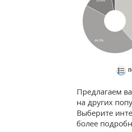
14.8%
44.3%
П
Предлагаем ва
на других поп
Выберите инте
более подроб