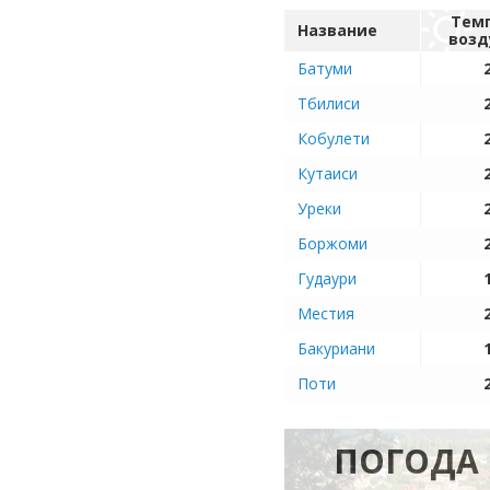
Тем
Название
возд
Батуми
Тбилиси
Кобулети
Кутаиси
Уреки
Боржоми
Гудаури
Местия
Бакуриани
Поти
ПОГОДА 