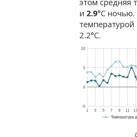
этом средняя 
и
2.9
°C ночью.
температурой 
2.2°С.
10
5
0
-5
1
3
5
7
9
11
1
Температура 