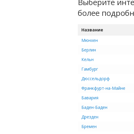
Выберите инте
более подроб
Название
Мюнхен
Берлин
Кельн
Гамбург
Дюссельдорф
Франкфурт-на-Майне
Бавария
Баден-Баден
Дрезден
Бремен