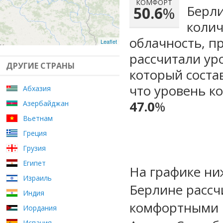
КОМФОРТ
Берли
50.6
%
колич
облачность, п
Leaflet
рассчитали ур
ДРУГИЕ СТРАНЫ
который сост
что уровень к
Абхазия
47.0
%
Азербайджан
Вьетнам
Греция
Грузия
Египет
На графике ни
Израиль
Берлине рассч
Индия
комфортными м
Иордания
Испания