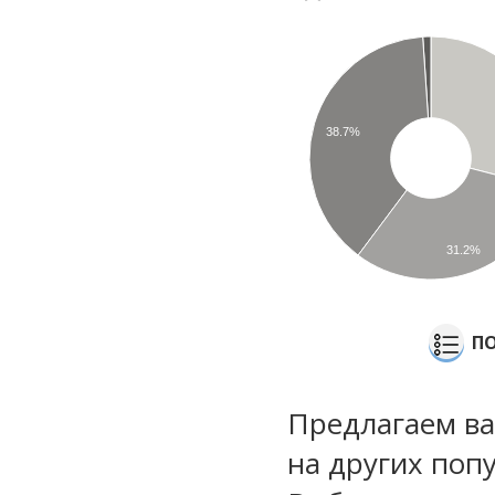
38.7%
31.2%
ПО
Предлагаем ва
на других поп