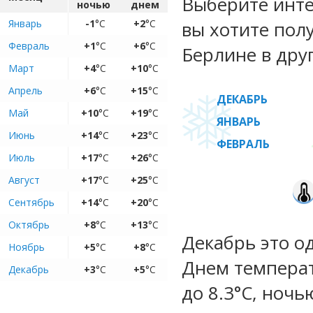
Выберите инте
ночью
днем
Январь
-1
°C
+2
°C
вы хотите пол
Февраль
+1
°C
+6
°C
Берлине в дру
Март
+4
°C
+10
°C
Апрель
+6
°C
+15
°C
ДЕКАБРЬ
Май
+10
°C
+19
°C
ЯНВАРЬ
Июнь
+14
°C
+23
°C
ФЕВРАЛЬ
Июль
+17
°C
+26
°C
Август
+17
°C
+25
°C
Сентябрь
+14
°C
+20
°C
Октябрь
+8
°C
+13
°C
Декабрь это о
Ноябрь
+5
°C
+8
°C
Днем температу
Декабрь
+3
°C
+5
°C
до 8.3°C, ночь