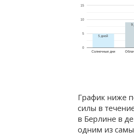
15
10
9
5
5 дней
0
Солнечные дни
Обла
График ниже п
силы в течени
в Берлине в д
одним из самы