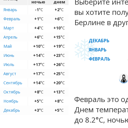
Выберите инте
ночью
днем
Январь
-1
°C
+2
°C
вы хотите пол
Февраль
+1
°C
+6
°C
Берлине в дру
Март
+4
°C
+10
°C
Апрель
+6
°C
+15
°C
ДЕКАБРЬ
Май
+10
°C
+19
°C
ЯНВАРЬ
Июнь
+14
°C
+23
°C
ФЕВРАЛЬ
Июль
+17
°C
+26
°C
Август
+17
°C
+25
°C
Сентябрь
+14
°C
+20
°C
Октябрь
+8
°C
+13
°C
Февраль это о
Ноябрь
+5
°C
+8
°C
Днем температ
Декабрь
+3
°C
+5
°C
до 8.2°C, ночь