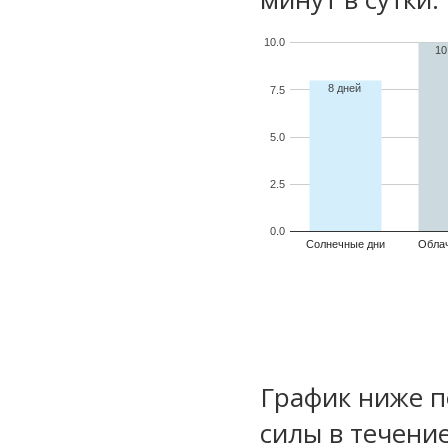
10.0
10
8 дней
7.5
5.0
2.5
0.0
Солнечные дни
Обла
График ниже п
силы в течени