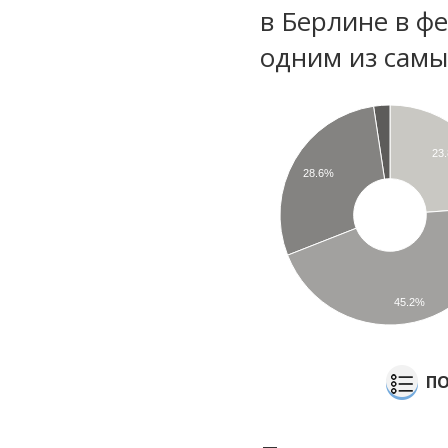
в Берлине в ф
одним из самы
23
28.6%
45.2%
ПО