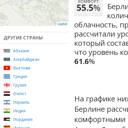
КОМФОРТ
Берли
55.5
%
колич
облачность, п
Leaflet
рассчитали ур
ДРУГИЕ СТРАНЫ
который сост
что уровень к
Абхазия
61.6
%
Азербайджан
Вьетнам
Греция
Грузия
Египет
На графике ни
Израиль
Берлине рассч
Индия
комфортными м
Иордания
Испания