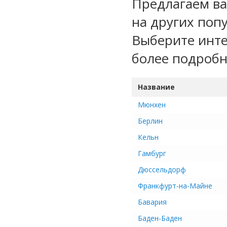
Предлагаем ва
на других поп
Выберите инте
более подроб
Название
Мюнхен
Берлин
Кельн
Гамбург
Дюссельдорф
Франкфурт-на-Майне
Бавария
Баден-Баден