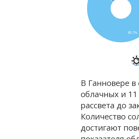
85.7%
В Ганновере в
облачных и 11
рассвета до за
Количество со
достигают пов
показателя обл