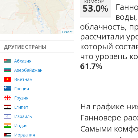
КОМФОРТ
Ганно
53.0
%
воды,
облачность, п
Leaflet
рассчитали ур
который сост
ДРУГИЕ СТРАНЫ
что уровень к
Абхазия
61.7
%
Азербайджан
Вьетнам
Греция
Грузия
На графике ни
Египет
Ганновере рас
Израиль
Индия
Самыми комфо
Иордания