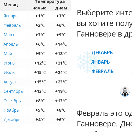
Температура
Месяц
ночью
днем
Выберите инте
Январь
+1
°C
+3
°C
вы хотите пол
Февраль
+2
°C
+6
°C
Ганновере в д
Март
+3
°C
+9
°C
Апрель
+6
°C
+14
°C
ДЕКАБРЬ
Май
+9
°C
+18
°C
ЯНВАРЬ
Июнь
+12
°C
+21
°C
ФЕВРАЛЬ
Июль
+15
°C
+24
°C
Август
+15
°C
+23
°C
Сентябрь
+13
°C
+19
°C
Октябрь
+8
°C
+13
°C
Ноябрь
+5
°C
+8
°C
Февраль это о
Декабрь
+4
°C
+6
°C
Ганновере. Дн