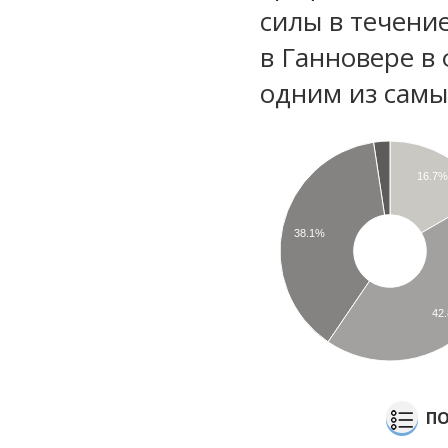
силы в течени
в Ганновере в
одним из самы
16.7
38.1%
42
ПО