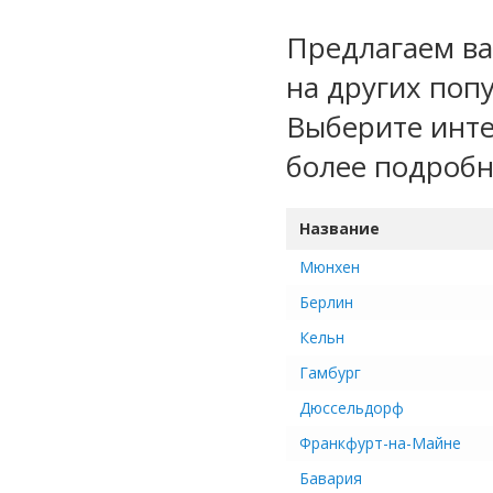
Предлагаем ва
на других поп
Выберите инте
более подроб
Название
Мюнхен
Берлин
Кельн
Гамбург
Дюссельдорф
Франкфурт-на-Майне
Бавария