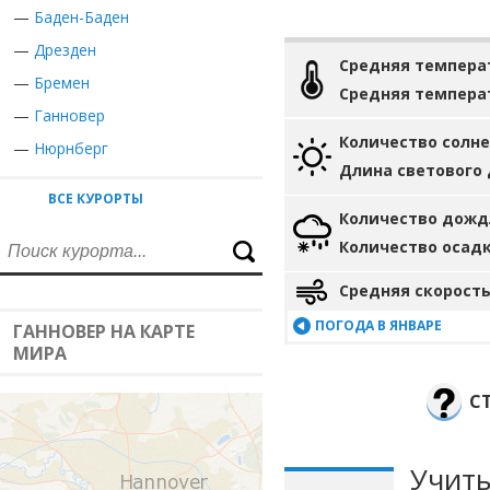
—
Баден-Баден
—
Дрезден
Средняя темпера
—
Бремен
Средняя темпера
—
Ганновер
Количество солн
—
Нюрнберг
Длина светового
ВСЕ КУРОРТЫ
Количество дожд
Количество осад
Средняя скорость
ПОГОДА В ЯНВАРЕ
ГАННОВЕР НА КАРТЕ
МИРА
С
Учиты