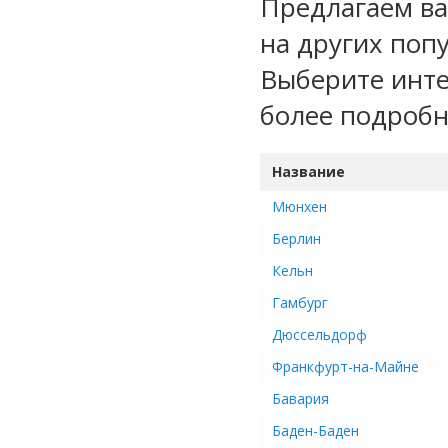
Предлагаем ва
на других поп
Выберите инте
более подроб
Название
Мюнхен
Берлин
Кельн
Гамбург
Дюссельдорф
Франкфурт-на-Майне
Бавария
Баден-Баден