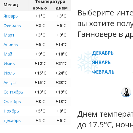
Температура
Месяц
ночью
днем
Выберите инте
Январь
+1
°C
+3
°C
вы хотите пол
Февраль
+2
°C
+6
°C
Ганновере в д
Март
+3
°C
+9
°C
Апрель
+6
°C
+14
°C
ДЕКАБРЬ
Май
+9
°C
+18
°C
ЯНВАРЬ
Июнь
+12
°C
+21
°C
ФЕВРАЛЬ
Июль
+15
°C
+24
°C
Август
+15
°C
+23
°C
Сентябрь
+13
°C
+19
°C
Октябрь
+8
°C
+13
°C
Ноябрь
+5
°C
+8
°C
Днем температу
Декабрь
+4
°C
+6
°C
до 17.5°C, ноч