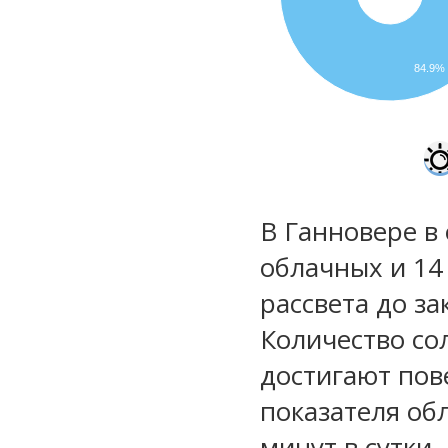
84.9%
В Ганновере в 
облачных и 14
рассвета до за
Количество со
достигают пов
показателя обл
минут в сутки.