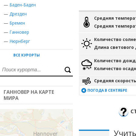
—
Баден-Баден
—
Дрезден
Средняя темпера
—
Бремен
Средняя темпера
—
Ганновер
Количество солн
—
Нюрнберг
Длина светового
ВСЕ КУРОРТЫ
Количество дожд
Количество осад
Средняя скорость
ПОГОДА В СЕНТЯБРЕ
ГАННОВЕР НА КАРТЕ
МИРА
С
Учиты