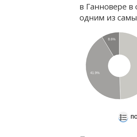
в Ганновере в
одним из самы
8.6%
41.9%
ПО