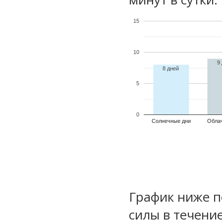
15
10
9
8 дней
5
0
Солнечные дни
Обла
График ниже п
силы в течени