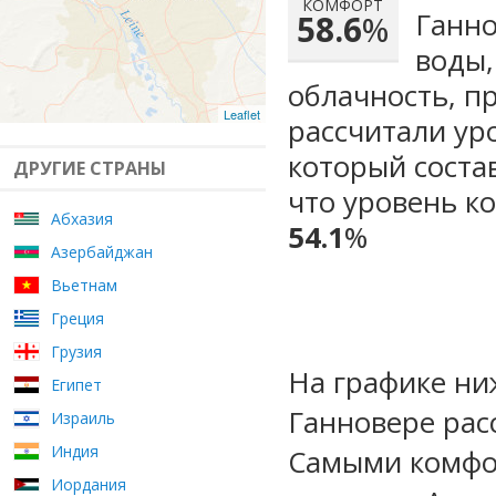
КОМФОРТ
Ганно
58.6
%
воды,
облачность, п
Leaflet
рассчитали ур
который сост
ДРУГИЕ СТРАНЫ
что уровень к
Абхазия
54.1
%
Азербайджан
Вьетнам
Греция
Грузия
На графике ни
Египет
Ганновере рас
Израиль
Индия
Самыми комфо
Иордания