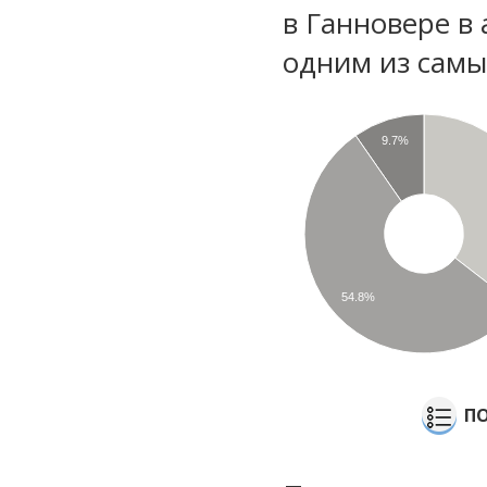
в Ганновере в 
одним из самы
9.7%
54.8%
ПО