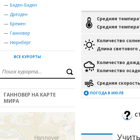
—
Баден-Баден
—
Дрезден
Средняя темпера
—
Бремен
Средняя темпера
—
Ганновер
Количество солн
—
Нюрнберг
Длина светового
ВСЕ КУРОРТЫ
Количество дожд
Количество осад
Средняя скорость
ПОГОДА В ИЮЛЕ
ГАННОВЕР НА КАРТЕ
МИРА
С
Учиты