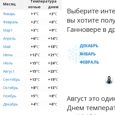
Температура
Месяц
ночью
днем
Выберите инте
Январь
+1
°C
+3
°C
вы хотите пол
Февраль
+2
°C
+6
°C
Ганновере в д
Март
+3
°C
+9
°C
Апрель
+6
°C
+14
°C
ДЕКАБРЬ
Май
+9
°C
+18
°C
ЯНВАРЬ
Июнь
+12
°C
+21
°C
ФЕВРАЛЬ
Июль
+15
°C
+24
°C
Август
+15
°C
+23
°C
Сентябрь
+13
°C
+19
°C
Октябрь
+8
°C
+13
°C
Ноябрь
+5
°C
+8
°C
Август это оди
Декабрь
+4
°C
+6
°C
Днем температу