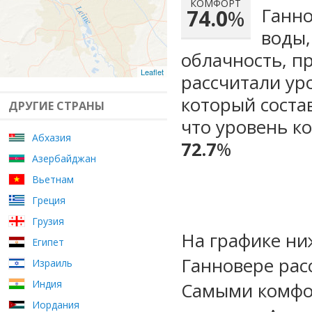
КОМФОРТ
Ганно
74.0
%
воды,
облачность, п
Leaflet
рассчитали ур
который сост
ДРУГИЕ СТРАНЫ
что уровень к
Абхазия
72.7
%
Азербайджан
Вьетнам
Греция
Грузия
На графике ни
Египет
Ганновере рас
Израиль
Индия
Самыми комфо
Иордания