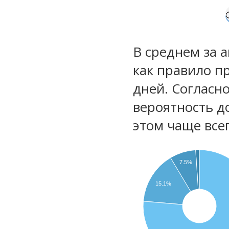
В среднем за 
как правило п
дней. Согласн
вероятность д
этом чаще все
7.5%
15.1%