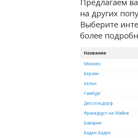
Предлагаем ва
на других поп
Выберите инте
более подроб
Название
Мюнхен
Берлин
Кельн
Гамбург
Дюссельдорф
Франкфурт-на-Майне
Бавария
Баден-Баден