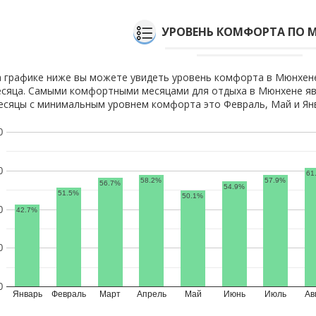
УРОВЕНЬ КОМФОРТА ПО 
 графике ниже вы можете увидеть уровень комфорта в Мюнхен
сяца. Самыми комфортными месяцами для отдыха в Мюнхене явл
сяцы с минимальным уровнем комфорта это Февраль, Май и Ян
0
0
61
58.2%
57.9%
56.7%
54.9%
51.5%
50.1%
0
42.7%
0
0
Январь
Февраль
Март
Апрель
Май
Июнь
Июль
Ав