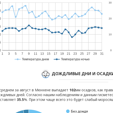
0
30
5
0
20
5
0
10
5
0
0
1
3
5
7
9
11
13
15
17
19
21
23
25
27
29
31
Температура днем
Температура ночью
ДОЖДЛИВЫЕ ДНИ И ОСАДКИ
среднем за август в Мюнхене выпадает
102
мм осадков, как пра
ждливых дней. Согласно нашим наблюдениям и данным гисмете
оставляет
35.5
%. При этом чаще всего это будет слабый морося
Без дождя