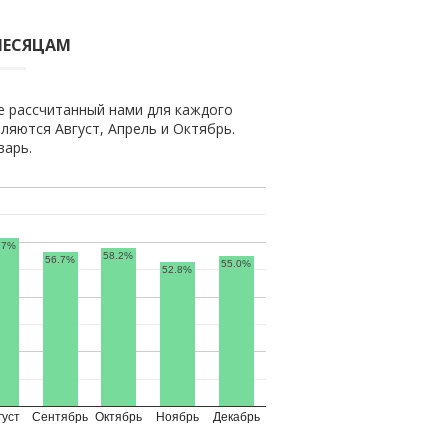
МЕСЯЦАМ
е рассчитанный нами для каждого
яются Август, Апрель и Октябрь.
варь.
.7%
58.2%
56.7%
55.0%
52.8%
густ
Сентябрь
Октябрь
Ноябрь
Декабрь