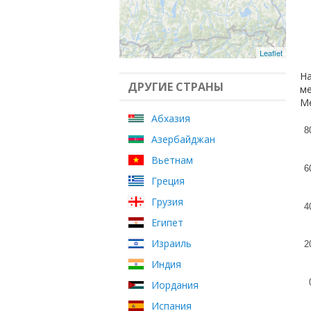
Leaflet
На
ДРУГИЕ СТРАНЫ
ме
Ме
Абхазия
8
Азербайджан
Вьетнам
6
Греция
Грузия
4
Египет
Израиль
2
Индия
Иордания
Испания