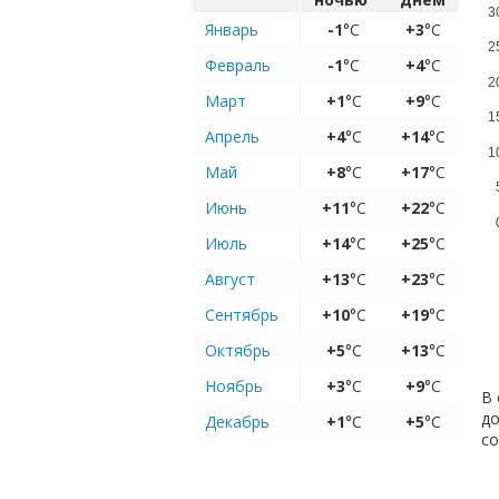
3
Январь
-1
°C
+3
°C
2
Февраль
-1
°C
+4
°C
2
Март
+1
°C
+9
°C
1
Апрель
+4
°C
+14
°C
1
Май
+8
°C
+17
°C
Июнь
+11
°C
+22
°C
Июль
+14
°C
+25
°C
Август
+13
°C
+23
°C
Сентябрь
+10
°C
+19
°C
Октябрь
+5
°C
+13
°C
Ноябрь
+3
°C
+9
°C
В 
до
Декабрь
+1
°C
+5
°C
с