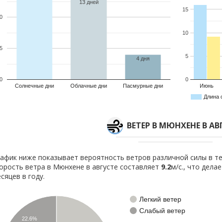
13 дней
15
0
10
5
5
4 дня
0
0
Солнечные дни
Облачные дни
Пасмурные дни
Июнь
Длина 
ВЕТЕР В МЮНХЕНЕ В АВ
афик ниже показывает вероятность ветров различной силы в те
орость ветра в Мюнхене в августе составляет
9.2
м/с., что дела
сяцев в году.
Легкий ветер
Слабый ветер
22.6%