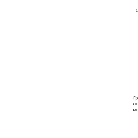
1
Гр
ск
ме