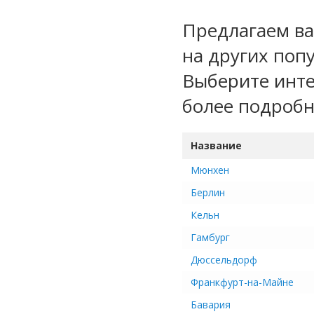
Предлагаем ва
на других поп
Выберите инте
более подроб
Название
Мюнхен
Берлин
Кельн
Гамбург
Дюссельдорф
Франкфурт-на-Майне
Бавария