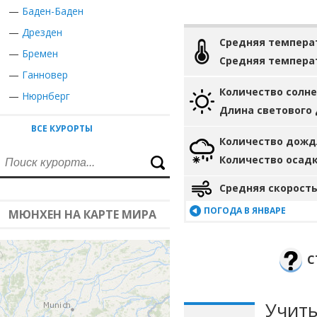
—
Баден-Баден
—
Дрезден
Средняя темпера
—
Бремен
Средняя темпера
—
Ганновер
Количество солн
—
Нюрнберг
Длина светового
ВСЕ КУРОРТЫ
Количество дожд
Количество осад
Средняя скорость
ПОГОДА В ЯНВАРЕ
МЮНХЕН НА КАРТЕ МИРА
С
Учиты