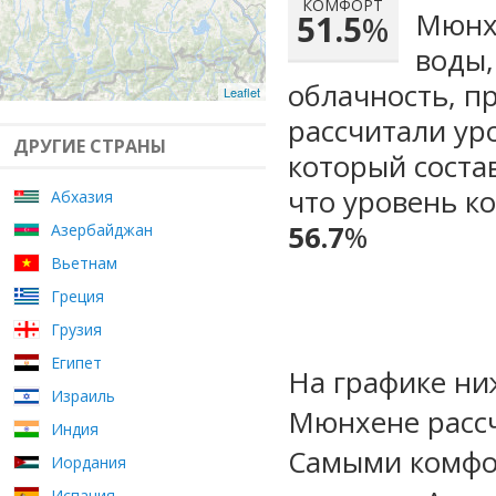
КОМФОРТ
Мюнхе
51.5
%
воды,
облачность, п
Leaflet
рассчитали ур
ДРУГИЕ СТРАНЫ
который сост
что уровень к
Абхазия
56.7
%
Азербайджан
Вьетнам
Греция
Грузия
Египет
На графике ни
Израиль
Мюнхене рассч
Индия
Самыми комфо
Иордания
Испания