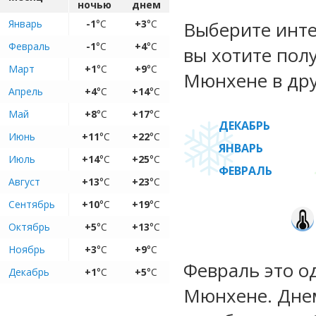
ночью
днем
Январь
-1
°C
+3
°C
Выберите инте
Февраль
-1
°C
+4
°C
вы хотите пол
Март
+1
°C
+9
°C
Мюнхене в дру
Апрель
+4
°C
+14
°C
Май
+8
°C
+17
°C
ДЕКАБРЬ
Июнь
+11
°C
+22
°C
ЯНВАРЬ
Июль
+14
°C
+25
°C
ФЕВРАЛЬ
Август
+13
°C
+23
°C
Сентябрь
+10
°C
+19
°C
Октябрь
+5
°C
+13
°C
Ноябрь
+3
°C
+9
°C
Февраль это о
Декабрь
+1
°C
+5
°C
Мюнхене. Днем