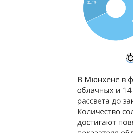
21.4%
В Мюнхене в ф
облачных и 14
рассвета до за
Количество со
достигают пов
показателя обл