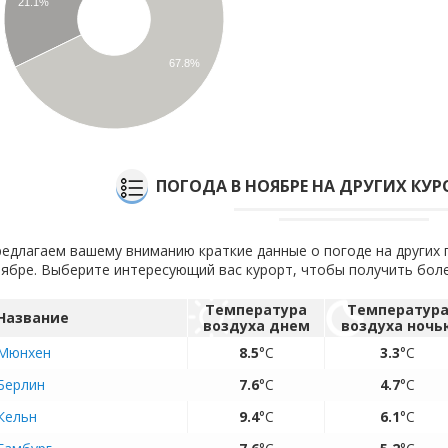
21.1%
67.8%
ПОГОДА В НОЯБРЕ НА ДРУГИХ КУ
едлагаем вашему вниманию краткие данные о погоде на других 
ябре. Выберите интересующий вас курорт, чтобы получить бо
Температура
Температур
Название
воздуха днем
воздуха ночь
Мюнхен
8.5
°C
3.3
°C
Берлин
7.6
°C
4.7
°C
Кельн
9.4
°C
6.1
°C