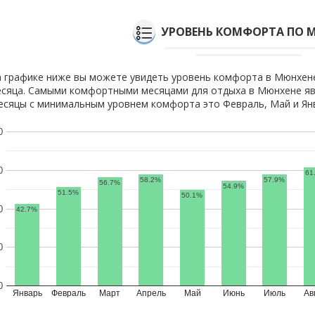
УРОВЕНЬ КОМФОРТА ПО 
 графике ниже вы можете увидеть уровень комфорта в Мюнхен
сяца. Самыми комфортными месяцами для отдыха в Мюнхене явл
сяцы с минимальным уровнем комфорта это Февраль, Май и Ян
0
0
61
58.2%
57.9%
56.7%
54.9%
51.5%
50.1%
0
42.7%
0
0
Январь
Февраль
Март
Апрель
Май
Июнь
Июль
Ав