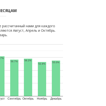
МЕСЯЦАМ
е рассчитанный нами для каждого
яются Август, Апрель и Октябрь.
варь.
.7%
58.2%
56.7%
55.0%
52.8%
густ
Сентябрь
Октябрь
Ноябрь
Декабрь