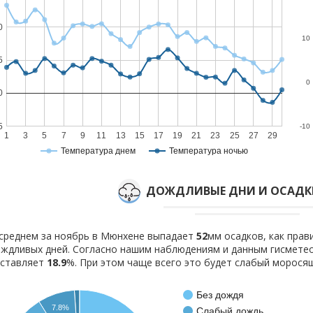
0
10
5
0
0
5
-10
1
3
5
7
9
11
13
15
17
19
21
23
25
27
29
Температура днем
Температура ночью
ДОЖДЛИВЫЕ ДНИ И ОСАДКИ
среднем за ноябрь в Мюнхене выпадает
52
мм осадков, как пра
ждливых дней. Согласно нашим наблюдениям и данным гисмете
оставляет
18.9
%. При этом чаще всего это будет слабый морося
Без дождя
7.8%
Слабый дождь