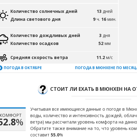
Количество солнечных дней
13
дней
Длина светового дня
9
ч.
16
мин.
Количество дождливых дней
3
дня
Количество осадков
52
мм
Средняя скорость ветра
11.2
м/с
ПОГОДА В ОКТЯБРЕ
ПОГОДА В МЮНХЕНЕ ПО МЕСЯ
СТОИТ ЛИ ЕХАТЬ В МЮНХЕН НА О
Учитывая все имеющиеся данные о погоде в Мюнх
КОМФОРТ
воды, количество и интенсивность дождей, облач
52.8
%
ветра) мы рассчитали уровень комфорта на данн
Обратите также внимание на то, что уровень ком
составит
55.0
%