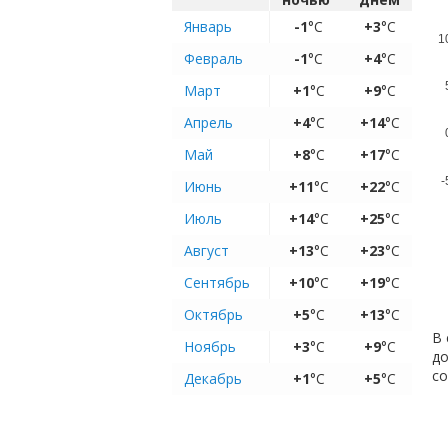
Январь
-1
°C
+3
°C
1
Февраль
-1
°C
+4
°C
Март
+1
°C
+9
°C
Апрель
+4
°C
+14
°C
Май
+8
°C
+17
°C
-
Июнь
+11
°C
+22
°C
Июль
+14
°C
+25
°C
Август
+13
°C
+23
°C
Сентябрь
+10
°C
+19
°C
Октябрь
+5
°C
+13
°C
В 
Ноябрь
+3
°C
+9
°C
до
с
Декабрь
+1
°C
+5
°C