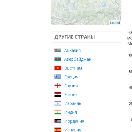
Leaflet
На
ДРУГИЕ СТРАНЫ
ме
Ме
Абхазия
8
Азербайджан
Вьетнам
6
Греция
Грузия
4
Египет
Израиль
2
Индия
Иордания
Испания