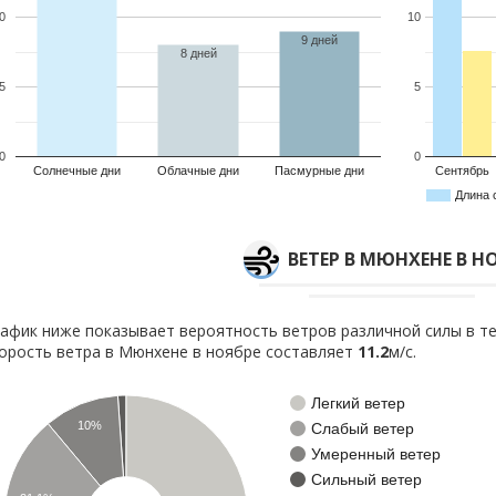
0
10
9 дней
8 дней
5
5
0
0
Солнечные дни
Облачные дни
Пасмурные дни
Сентябрь
Длина 
ВЕТЕР В МЮНХЕНЕ В Н
афик ниже показывает вероятность ветров различной силы в те
орость ветра в Мюнхене в ноябре составляет
11.2
м/с.
Легкий ветер
10%
Слабый ветер
Умеренный ветер
Сильный ветер