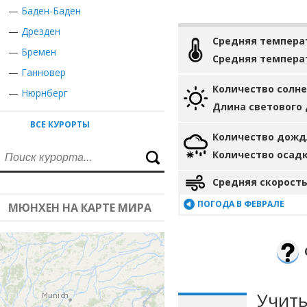
—
Баден-Баден
—
Дрезден
Средняя темпера
—
Бремен
Средняя темпера
—
Ганновер
Количество солн
—
Нюрнберг
Длина светового
ВСЕ КУРОРТЫ
Количество дожд
Количество осад
Средняя скорость
ПОГОДА В ФЕВРАЛЕ
МЮНХЕН НА КАРТЕ МИРА
Учиты