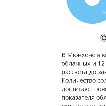
76
В Мюнхене в м
облачных и 12
рассвета до за
Количество со
достигают пов
показателя обл
минуту в сутки