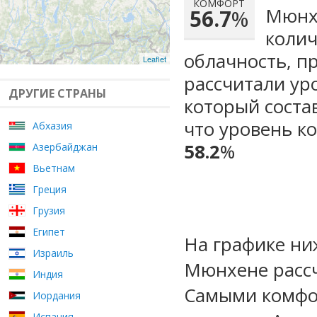
КОМФОРТ
Мюнхе
56.7
%
колич
облачность, п
Leaflet
рассчитали ур
ДРУГИЕ СТРАНЫ
который сост
что уровень к
Абхазия
58.2
%
Азербайджан
Вьетнам
Греция
Грузия
Египет
На графике ни
Израиль
Мюнхене рассч
Индия
Самыми комфо
Иордания
Испания