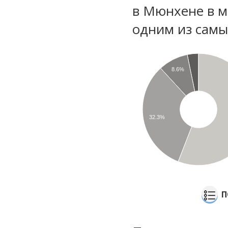
в Мюнхене в м
одним из самы
8.6%
32.3%
П