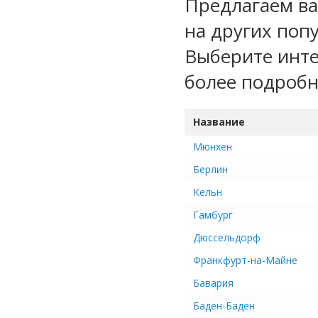
Предлагаем ва
на других поп
Выберите инте
более подроб
Название
Мюнхен
Берлин
Кельн
Гамбург
Дюссельдорф
Франкфурт-на-Майне
Бавария
Баден-Баден