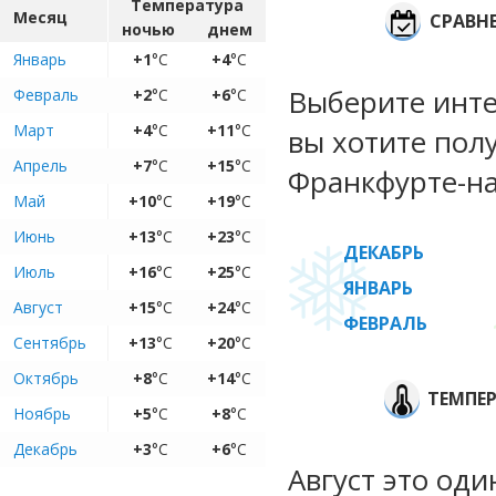
Температура
Месяц
СРАВН
ночью
днем
Январь
+1
°C
+4
°C
Выберите инте
Февраль
+2
°C
+6
°C
Март
+4
°C
+11
°C
вы хотите пол
Апрель
+7
°C
+15
°C
Франкфурте-на
Май
+10
°C
+19
°C
Июнь
+13
°C
+23
°C
ДЕКАБРЬ
Июль
+16
°C
+25
°C
ЯНВАРЬ
Август
+15
°C
+24
°C
ФЕВРАЛЬ
Сентябрь
+13
°C
+20
°C
Октябрь
+8
°C
+14
°C
ТЕМПЕР
Ноябрь
+5
°C
+8
°C
Декабрь
+3
°C
+6
°C
Август это од