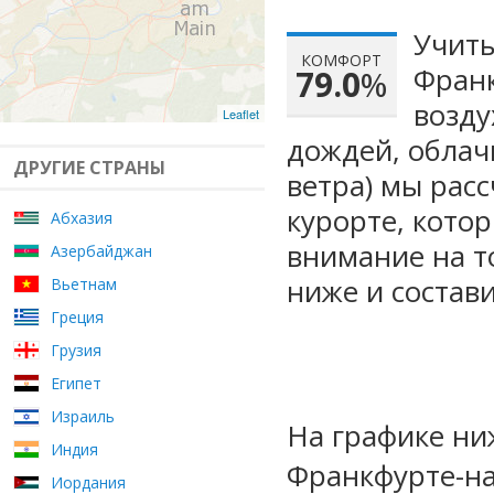
Учиты
КОМФОРТ
Франк
79.0
%
возду
Leaflet
дождей, облач
ДРУГИЕ СТРАНЫ
ветра) мы рас
курорте, кото
Абхазия
внимание на т
Азербайджан
ниже и состав
Вьетнам
Греция
Грузия
Египет
Израиль
На графике ни
Индия
Франкфурте-на
Иордания