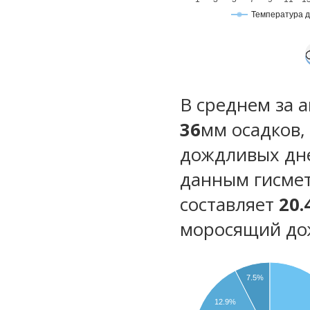
Температура 
В среднем за 
36
мм осадков,
дождливых дн
данным гисмет
составляет
20.
моросящий до
7.5%
12.9%