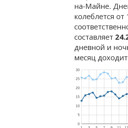
на-Майне. Дне
колеблется от 
соответственн
составляет
24.
дневной и ноч
месяц доходит 
30
25
20
15
10
5
0
1
3
5
7
9
11
1