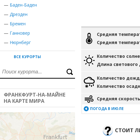
—
Баден-Баден
—
Дрезден
—
Бремен
—
Ганновер
Средняя темпера
—
Нюрнберг
Средняя темпера
Количество солн
ВСЕ КУРОРТЫ
Длина светового
Количество дожд
Количество осад
ФРАНКФУРТ-НА-МАЙНЕ
Средняя скорость
НА КАРТЕ МИРА
ПОГОДА В ИЮЛЕ
СТОИТ Л