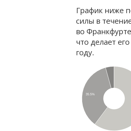
График ниже п
силы в течени
во Франкфурте
что делает ег
году.
35.5%