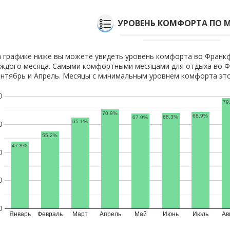
УРОВЕНЬ КОМФОРТА ПО 
 графике ниже вы можете увидеть уровень комфорта во Франк
ждого месяца. Самыми комфортными месяцами для отдыха во Ф
нтябрь и Апрель. Месяцы с минимальным уровнем комфорта это
0
79
70.9%
68.9%
68.3%
67.9%
65.1%
0
55.2%
47.8%
0
0
0
Январь
Февраль
Март
Апрель
Май
Июнь
Июль
Ав