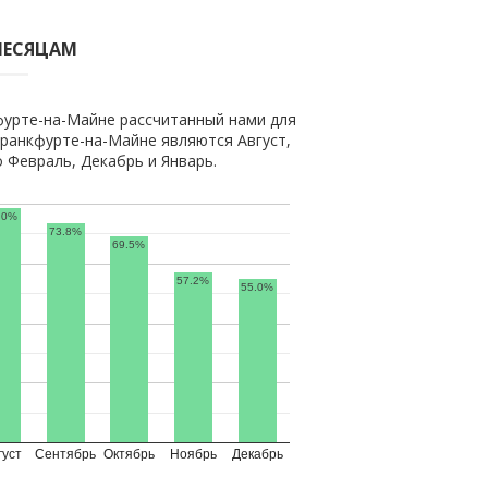
МЕСЯЦАМ
фурте-на-Майне рассчитанный нами для
ранкфурте-на-Майне являются Август,
 Февраль, Декабрь и Январь.
.0%
73.8%
69.5%
57.2%
55.0%
густ
Сентябрь
Октябрь
Ноябрь
Декабрь