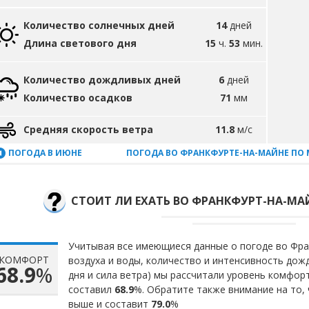
Количество солнечных дней
14
дней
Длина светового дня
15
ч.
53
мин.
Количество дождливых дней
6
дней
Количество осадков
71
мм
Средняя скорость ветра
11.8
м/с
ПОГОДА В ИЮНЕ
ПОГОДА ВО ФРАНКФУРТЕ-НА-МАЙНЕ ПО
СТОИТ ЛИ ЕХАТЬ ВО ФРАНКФУРТ-НА-МА
Учитывая все имеющиеся данные о погоде во Фра
КОМФОРТ
воздуха и воды, количество и интенсивность до
68.9
%
дня и сила ветра) мы рассчитали уровень комфор
составил
68.9
%. Обратите также внимание на то,
выше и составит
79.0
%