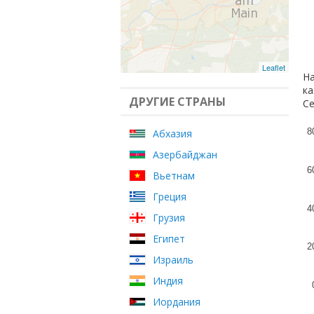
Leaflet
На
ка
ДРУГИЕ СТРАНЫ
Се
8
Абхазия
Азербайджан
6
Вьетнам
Греция
4
Грузия
Египет
2
Израиль
Индия
Иордания