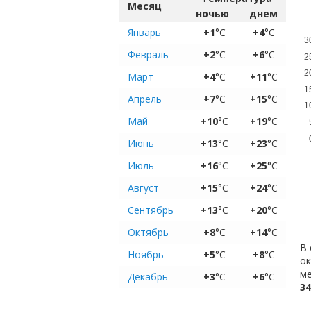
Месяц
ночью
днем
Январь
+1
°C
+4
°C
3
Февраль
+2
°C
+6
°C
2
2
Март
+4
°C
+11
°C
1
Апрель
+7
°C
+15
°C
1
Май
+10
°C
+19
°C
Июнь
+13
°C
+23
°C
Июль
+16
°C
+25
°C
Август
+15
°C
+24
°C
Сентябрь
+13
°C
+20
°C
Октябрь
+8
°C
+14
°C
В 
Ноябрь
+5
°C
+8
°C
о
ме
Декабрь
+3
°C
+6
°C
34