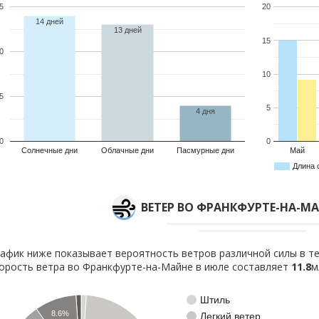
5
20
14 дней
13 дней
15
0
10
5
5
4 дня
0
0
Солнечные дни
Облачные дни
Пасмурные дни
Май
Длина 
ВЕТЕР ВО ФРАНКФУРТЕ-НА-М
афик ниже показывает вероятность ветров различной силы в те
орость ветра во Франкфурте-на-Майне в июле составляет
11.8
м
Штиль
8.6%
Легкий ветер