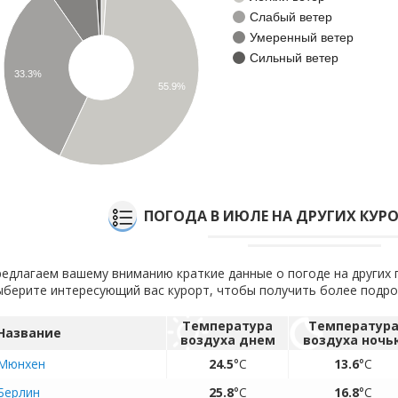
Слабый ветер
Умеренный ветер
Сильный ветер
33.3%
55.9%
ПОГОДА В ИЮЛЕ НА ДРУГИХ КУР
едлагаем вашему вниманию краткие данные о погоде на других 
берите интересующий вас курорт, чтобы получить более подр
Температура
Температур
Название
воздуха днем
воздуха ночь
Мюнхен
24.5
°C
13.6
°C
Берлин
25.8
°C
16.8
°C