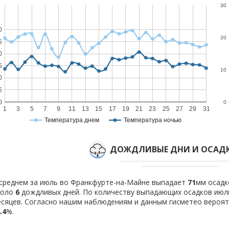
30
0
20
5
0
5
10
0
5
0
0
1
3
5
7
9
11
13
15
17
19
21
23
25
27
29
31
Температура днем
Температура ночью
ДОЖДЛИВЫЕ ДНИ И ОСАДК
среднем за июль во Франкфурте-на-Майне выпадает
71
мм осадк
коло
6
дождливых дней. По количеству выпадающих осадков июл
сяцев. Согласно нашим наблюдениям и данным гисметео вероя
.4
%.