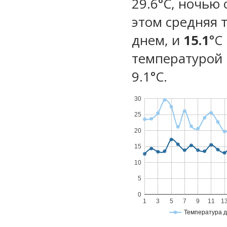
29.6°C, ночью 
этом средняя 
днем, и
15.1
°C
температурой 
9.1°С.
30
25
20
15
10
5
0
1
3
5
7
9
11
1
Температура 