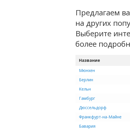
Предлагаем ва
на других поп
Выберите инте
более подроб
Название
Мюнхен
Берлин
Кельн
Гамбург
Дюссельдорф
Франкфурт-на-Майне
Бавария