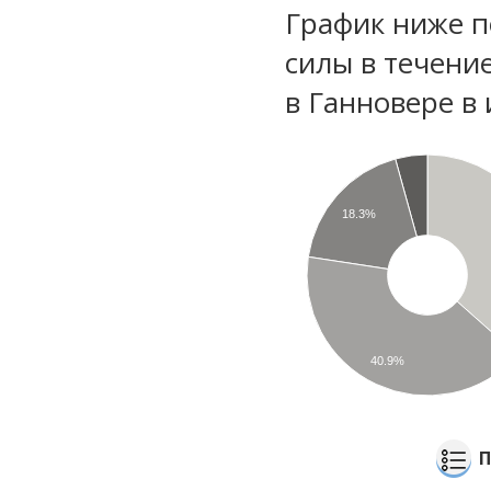
График ниже п
силы в течени
в Ганновере в
18.3%
40.9%
П