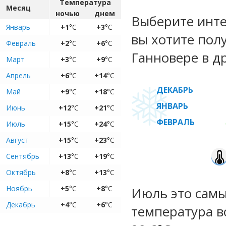
Температура
Месяц
ночью
днем
Выберите инте
Январь
+1
°C
+3
°C
вы хотите пол
Февраль
+2
°C
+6
°C
Ганновере в д
Март
+3
°C
+9
°C
Апрель
+6
°C
+14
°C
ДЕКАБРЬ
Май
+9
°C
+18
°C
ЯНВАРЬ
Июнь
+12
°C
+21
°C
ФЕВРАЛЬ
Июль
+15
°C
+24
°C
Август
+15
°C
+23
°C
Сентябрь
+13
°C
+19
°C
Октябрь
+8
°C
+13
°C
Ноябрь
+5
°C
+8
°C
Июль это самы
Декабрь
+4
°C
+6
°C
температура во