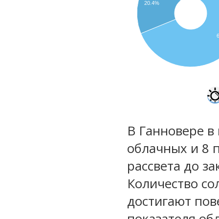
20.4%
В Ганновере в
облачных и 8 
рассвета до за
Количество со
достигают пов
показателя обл