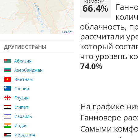
КОМФОРТ
Ганно
66.4
%
колич
облачность, п
Leaflet
рассчитали ур
который сост
ДРУГИЕ СТРАНЫ
что уровень ко
Абхазия
74.0
%
Азербайджан
Вьетнам
Греция
Грузия
На графике ни
Египет
Ганновере рас
Израиль
Индия
Самыми комфо
Иордания