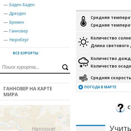
—
Баден-Баден
—
Дрезден
Средняя темпера
—
Бремен
Средняя темпера
—
Ганновер
Количество солн
—
Нюрнберг
Длина светового
ВСЕ КУРОРТЫ
Количество дожд
Количество осад
Средняя скорость
ПОГОДА В МАРТЕ
ГАННОВЕР НА КАРТЕ
МИРА
С
Учиты