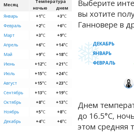
Выберите инте
Температура
Месяц
ночью
днем
вы хотите пол
Январь
+1
°C
+3
°C
Ганновере в д
Февраль
+2
°C
+6
°C
Март
+3
°C
+9
°C
ДЕКАБРЬ
Апрель
+6
°C
+14
°C
ЯНВАРЬ
Май
+9
°C
+18
°C
ФЕВРАЛЬ
Июнь
+12
°C
+21
°C
Июль
+15
°C
+24
°C
Август
+15
°C
+23
°C
Сентябрь
+13
°C
+19
°C
Октябрь
+8
°C
+13
°C
Днем температ
Ноябрь
+5
°C
+8
°C
до 16.5°C, ноч
Декабрь
+4
°C
+6
°C
этом средняя 