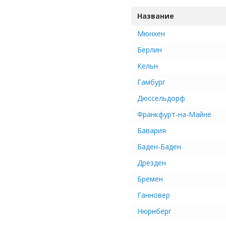
Название
Мюнхен
Берлин
Кельн
Гамбург
Дюссельдорф
Франкфурт-на-Майне
Бавария
Баден-Баден
Дрезден
Бремен
Ганновер
Нюрнберг