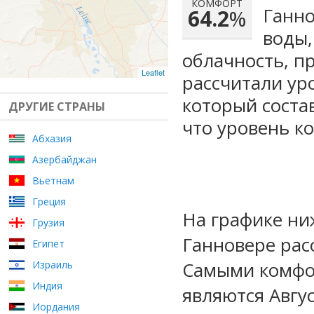
КОМФОРТ
Ганно
64.2
%
воды,
облачность, п
Leaflet
рассчитали ур
который сост
ДРУГИЕ СТРАНЫ
что уровень к
Абхазия
Азербайджан
Вьетнам
Греция
На графике ни
Грузия
Ганновере рас
Египет
Самыми комфо
Израиль
Индия
являются Авгу
Иордания