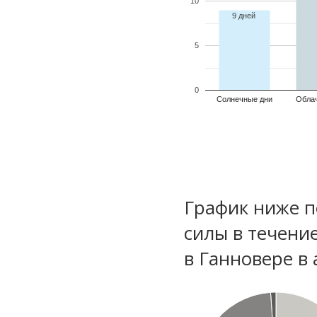
10
9 дней
5
0
Солнечные дни
Обла
График ниже п
силы в течени
в Ганновере в