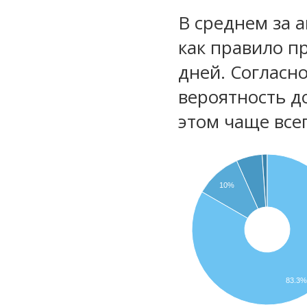
В среднем за 
как правило п
дней. Согласн
вероятность д
этом чаще все
10%
83.3