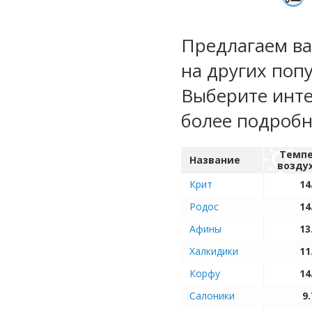
Предлагаем ва
на других поп
Выберите инте
более подроб
Темпе
Название
возду
Крит
14
Родос
14
Афины
13
Халкидики
11
Корфу
14
Салоники
9.