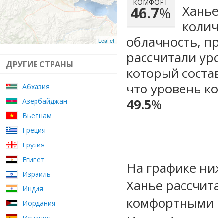
КОМФОРТ
Ханье
46.7
%
колич
облачность, п
Leaflet
рассчитали ур
ДРУГИЕ СТРАНЫ
который сост
что уровень к
Абхазия
49.5
%
Азербайджан
Вьетнам
Греция
Грузия
Египет
На графике ни
Израиль
Ханье рассчит
Индия
комфортными м
Иордания
Испания