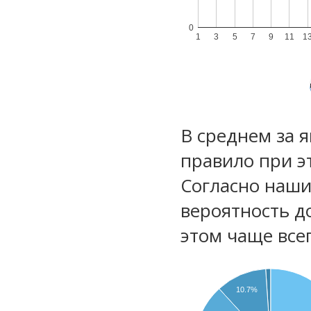
0
1
3
5
7
9
11
1
В среднем за 
правило при э
Согласно наш
вероятность д
этом чаще все
10.7%