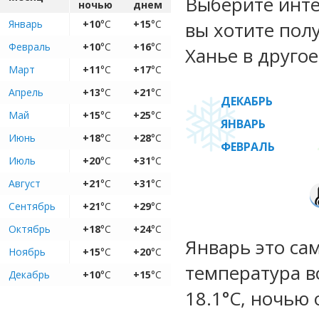
Выберите инте
ночью
днем
Январь
+10
°C
+15
°C
вы хотите пол
Февраль
+10
°C
+16
°C
Ханье в другое
Март
+11
°C
+17
°C
Апрель
+13
°C
+21
°C
ДЕКАБРЬ
Май
+15
°C
+25
°C
ЯНВАРЬ
Июнь
+18
°C
+28
°C
ФЕВРАЛЬ
Июль
+20
°C
+31
°C
Август
+21
°C
+31
°C
Сентябрь
+21
°C
+29
°C
Октябрь
+18
°C
+24
°C
Январь это са
Ноябрь
+15
°C
+20
°C
температура во
Декабрь
+10
°C
+15
°C
18.1°C, ночью 