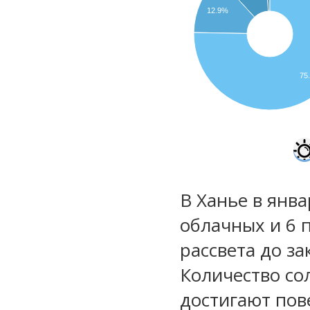
12.9%
75
В Ханье в янва
облачных и 6 
рассвета до за
Количество со
достигают пов