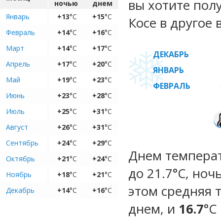
вы хотите пол
ночью
днем
Январь
+13
°C
+15
°C
Косе в другое 
Февраль
+14
°C
+16
°C
Март
+14
°C
+17
°C
ДЕКАБРЬ
Апрель
+17
°C
+20
°C
ЯНВАРЬ
Май
+19
°C
+23
°C
ФЕВРАЛЬ
Июнь
+23
°C
+28
°C
Июль
+25
°C
+31
°C
Август
+26
°C
+31
°C
Сентябрь
+24
°C
+29
°C
Днем температ
Октябрь
+21
°C
+24
°C
до 21.7°C, ноч
Ноябрь
+18
°C
+21
°C
этом средняя 
Декабрь
+14
°C
+16
°C
днем, и
16.7
°C