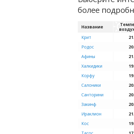
более подроб
Темпе
Название
возду
Крит
21
Родос
20
Афины
21
Халкидики
19
Корфу
19
Салоники
20
Санторини
20
Закинф
20
Ираклион
21
Кос
19
Тасос
17