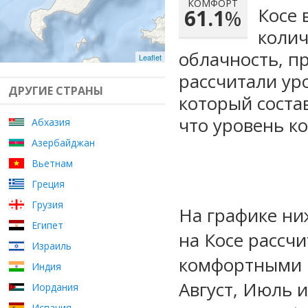
КОМФОРТ
Косе 
61.1
%
колич
облачность, п
Leaflet
рассчитали ур
ДРУГИЕ СТРАНЫ
который сост
что уровень к
Абхазия
Азербайджан
Вьетнам
Греция
Грузия
На графике ни
Египет
на Косе рассч
Израиль
комфортными м
Индия
Август, Июль 
Иордания
Испания