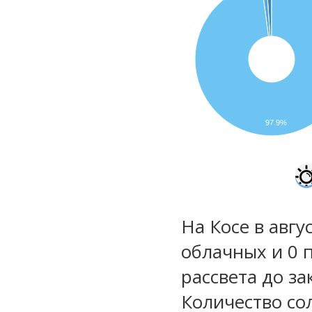
97.9%
На Косе в авгу
облачных и 0 
рассвета до за
Количество со