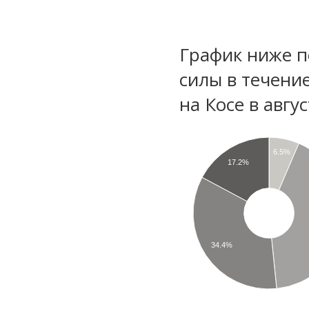
График ниже п
силы в течени
на Косе в авгу
6.5%
17.2%
34.4%