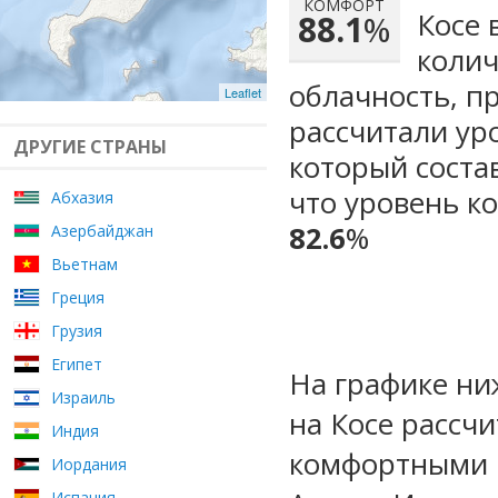
КОМФОРТ
Косе 
88.1
%
колич
облачность, п
Leaflet
рассчитали ур
ДРУГИЕ СТРАНЫ
который сост
что уровень к
Абхазия
82.6
%
Азербайджан
Вьетнам
Греция
Грузия
Египет
На графике ни
Израиль
на Косе рассч
Индия
комфортными м
Иордания
Испания