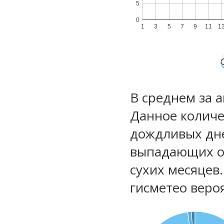
5
0
1
3
5
7
9
11
1
В среднем за а
Данное количе
дождливых дне
выпадающих ос
сухих месяцев
гисметео веро