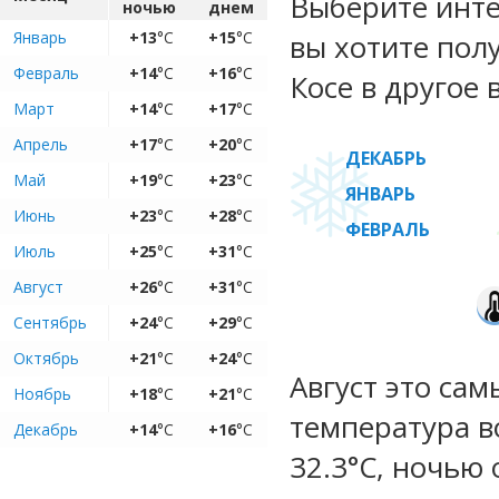
Выберите инте
ночью
днем
Январь
+13
°C
+15
°C
вы хотите пол
Февраль
+14
°C
+16
°C
Косе в другое 
Март
+14
°C
+17
°C
Апрель
+17
°C
+20
°C
ДЕКАБРЬ
Май
+19
°C
+23
°C
ЯНВАРЬ
Июнь
+23
°C
+28
°C
ФЕВРАЛЬ
Июль
+25
°C
+31
°C
Август
+26
°C
+31
°C
Сентябрь
+24
°C
+29
°C
Октябрь
+21
°C
+24
°C
Август это са
Ноябрь
+18
°C
+21
°C
температура во
Декабрь
+14
°C
+16
°C
32.3°C, ночью 