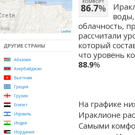
КОМФОРТ
Иракл
86.7
%
воды,
облачность, п
Leaflet
рассчитали ур
который сост
ДРУГИЕ СТРАНЫ
что уровень к
Абхазия
88.9
%
Азербайджан
Вьетнам
Греция
Грузия
На графике ни
Египет
Ираклионе рас
Израиль
Индия
Самыми комфо
Иордания