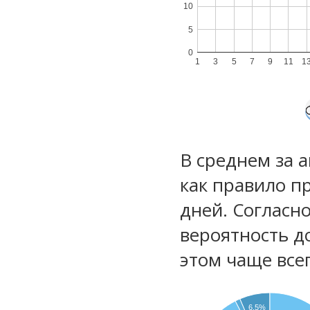
10
5
0
1
3
5
7
9
11
1
В среднем за 
как правило п
дней. Согласн
вероятность д
этом чаще все
6.5%