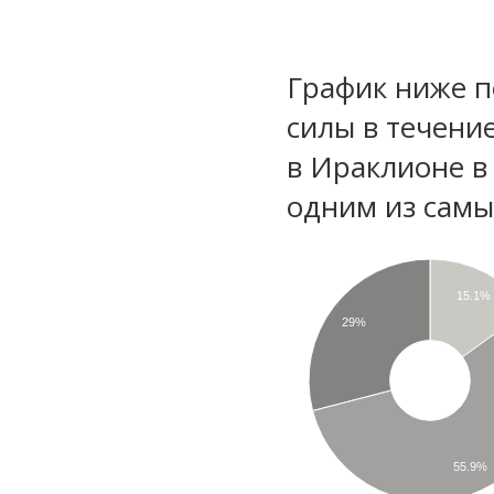
График ниже п
силы в течени
в Ираклионе в
одним из самы
15.1%
29%
55.9%