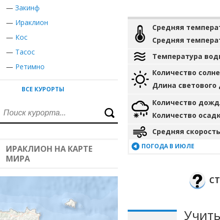
—
Закинф
—
Ираклион
Средняя темпера
—
Кос
Средняя темпера
—
Тасос
Температура вод
—
Ретимно
Количество солн
Длина светового
ВСЕ КУРОРТЫ
Количество дожд
Количество осад
Средняя скорость
ПОГОДА В ИЮЛЕ
ИРАКЛИОН НА КАРТЕ
МИРА
СТ
Учиты