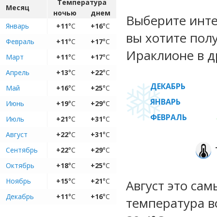
Температура
Месяц
ночью
днем
Выберите инте
Январь
+11
°C
+16
°C
вы хотите пол
Февраль
+11
°C
+17
°C
Ираклионе в д
Март
+11
°C
+17
°C
Апрель
+13
°C
+22
°C
ДЕКАБРЬ
Май
+16
°C
+25
°C
ЯНВАРЬ
Июнь
+19
°C
+29
°C
ФЕВРАЛЬ
Июль
+21
°C
+31
°C
Август
+22
°C
+31
°C
Сентябрь
+22
°C
+29
°C
Октябрь
+18
°C
+25
°C
Ноябрь
+15
°C
+21
°C
Август это са
Декабрь
+11
°C
+16
°C
температура во