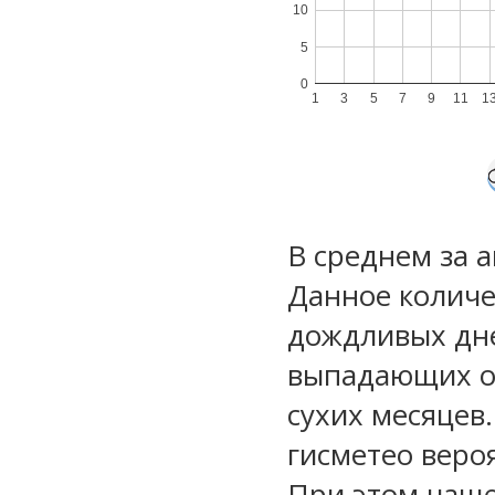
10
5
0
1
3
5
7
9
11
1
В среднем за 
Данное количе
дождливых дне
выпадающих ос
сухих месяцев
гисметео веро
При этом чаще