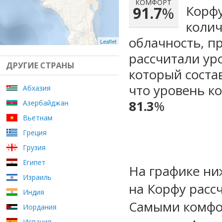
КОМФОРТ
Корфу
91.7
%
колич
облачность, п
Leaflet
рассчитали ур
ДРУГИЕ СТРАНЫ
который сост
что уровень к
Абхазия
81.3
%
Азербайджан
Вьетнам
Греция
Грузия
Египет
На графике ни
Израиль
на Корфу расс
Индия
Самыми комфо
Иордания
Испания