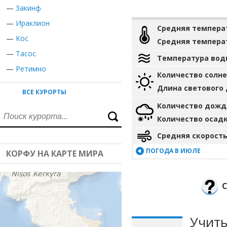
—
Закинф
—
Ираклион
Средняя темпера
—
Кос
Средняя темпера
—
Тасос
Температура вод
—
Ретимно
Количество солн
Длина светового
ВСЕ КУРОРТЫ
Количество дожд
Количество осад
Средняя скорость
ПОГОДА В ИЮЛЕ
КОРФУ НА КАРТЕ МИРА
С
Учиты