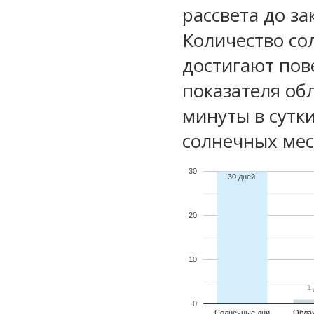
рассвета до за
Количество со
достигают пов
показателя обл
минуты в сутк
солнечных мес
30
30 дней
20
10
1
1
0
Солнечные дни
Обла