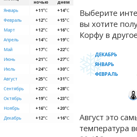
ночью
днем
Январь
+11
°C
+14
°C
Выберите инте
Февраль
+12
°C
+15
°C
вы хотите пол
Март
+12
°C
+16
°C
Корфу в другое
Апрель
+14
°C
+19
°C
Май
+17
°C
+22
°C
ДЕКАБРЬ
Июнь
+21
°C
+27
°C
ЯНВАРЬ
Июль
+24
°C
+30
°C
ФЕВРАЛЬ
Август
+25
°C
+31
°C
Сентябрь
+22
°C
+28
°C
Октябрь
+19
°C
+23
°C
Ноябрь
+16
°C
+20
°C
Август это са
Декабрь
+12
°C
+16
°C
температура во